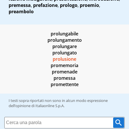
premessa
,
prefazione
,
prologo
,
proemio
,
preambolo
prolungabile
prolungamento
prolungare
prolungato
prolusione
promemoria
promenade
promessa
promettente
I testi sopra riportati non sono in alcun modo espressione
dell’opinione di Italiaonline S.p.A.