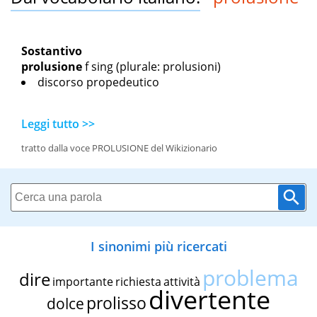
Sostantivo
prolusione
f sing
(plurale: prolusioni)
discorso propedeutico
Leggi tutto >>
tratto dalla voce PROLUSIONE del Wikizionario
I sinonimi più ricercati
problema
dire
importante
richiesta
attività
divertente
prolisso
dolce