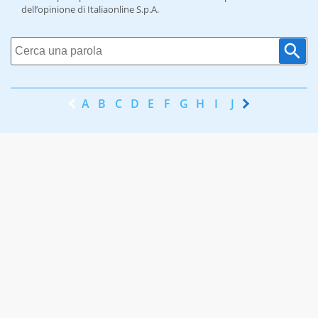
dell’opinione di Italiaonline S.p.A.
A
B
C
D
E
F
G
H
I
J
K
L
M
N