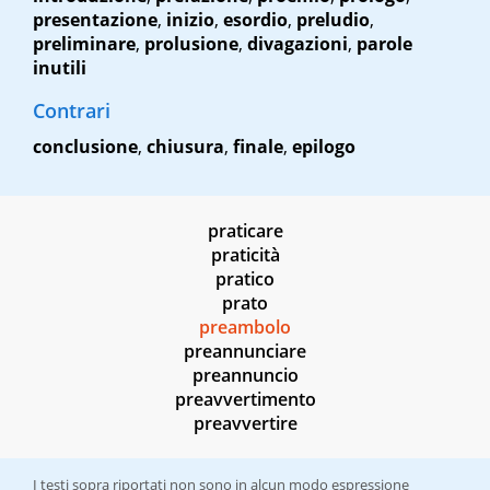
presentazione
,
inizio
,
esordio
,
preludio
,
preliminare
,
prolusione
,
divagazioni
,
parole
inutili
Contrari
conclusione
,
chiusura
,
finale
,
epilogo
praticare
praticità
pratico
prato
preambolo
preannunciare
preannuncio
preavvertimento
preavvertire
I testi sopra riportati non sono in alcun modo espressione