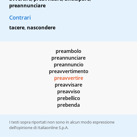
preannunciare
Contrari
tacere
,
nascondere
preambolo
preannunciare
preannuncio
preavvertimento
preavvertire
preavvisare
preavviso
prebellico
prebenda
I testi sopra riportati non sono in alcun modo espressione
dell’opinione di Italiaonline S.p.A.