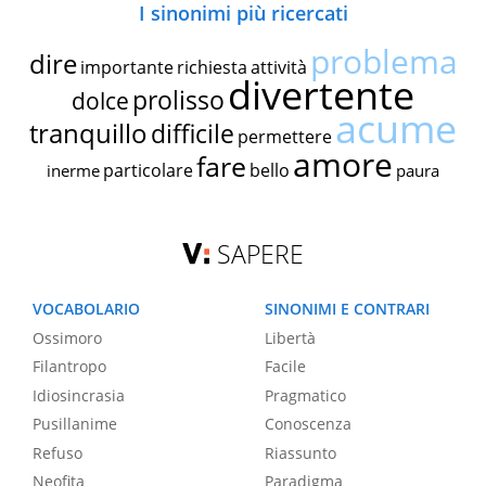
I sinonimi più ricercati
problema
dire
importante
richiesta
attività
divertente
prolisso
dolce
acume
tranquillo
difficile
permettere
amore
fare
particolare
bello
inerme
paura
SAPERE
VOCABOLARIO
SINONIMI E CONTRARI
Ossimoro
Libertà
Filantropo
Facile
Idiosincrasia
Pragmatico
Pusillanime
Conoscenza
Refuso
Riassunto
Neofita
Paradigma