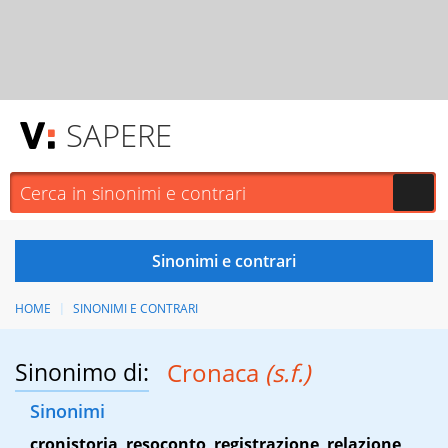
SAPERE
HOME
SINONIMI E CONTRARI
Sinonimo di:
Cronaca
(s.f.)
Sinonimi
cronistoria
,
resoconto
,
registrazione
,
relazione
,