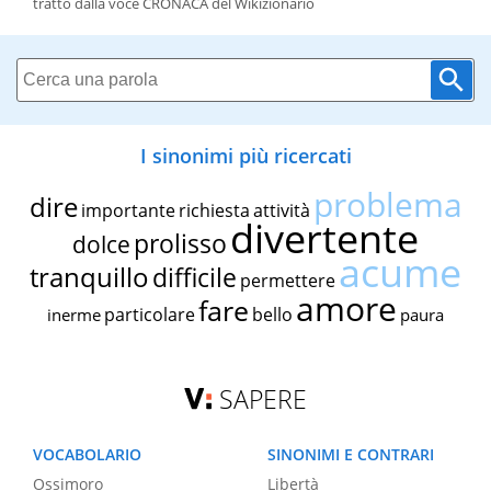
tratto dalla voce CRONACA del Wikizionario
I sinonimi più ricercati
problema
dire
importante
richiesta
attività
divertente
prolisso
dolce
acume
tranquillo
difficile
permettere
amore
fare
particolare
bello
inerme
paura
SAPERE
VOCABOLARIO
SINONIMI E CONTRARI
Ossimoro
Libertà