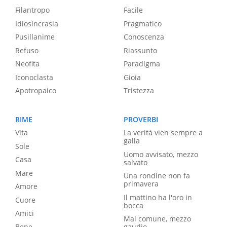
Filantropo
Facile
Idiosincrasia
Pragmatico
Pusillanime
Conoscenza
Refuso
Riassunto
Neofita
Paradigma
Iconoclasta
Gioia
Apotropaico
Tristezza
RIME
PROVERBI
Vita
La verità vien sempre a
galla
Sole
Uomo avvisato, mezzo
Casa
salvato
Mare
Una rondine non fa
primavera
Amore
Il mattino ha l'oro in
Cuore
bocca
Amici
Mal comune, mezzo
Bene
gaudio