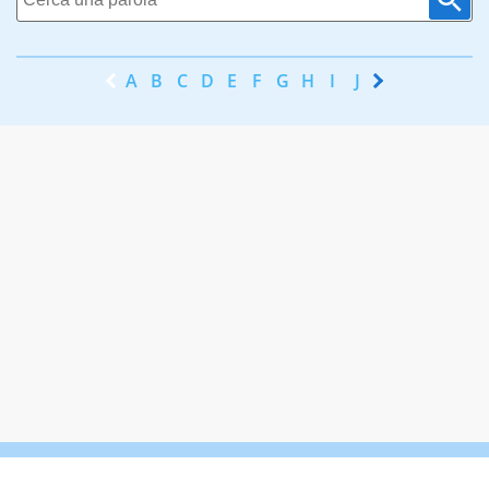
A
B
C
D
E
F
G
H
I
J
K
L
M
N