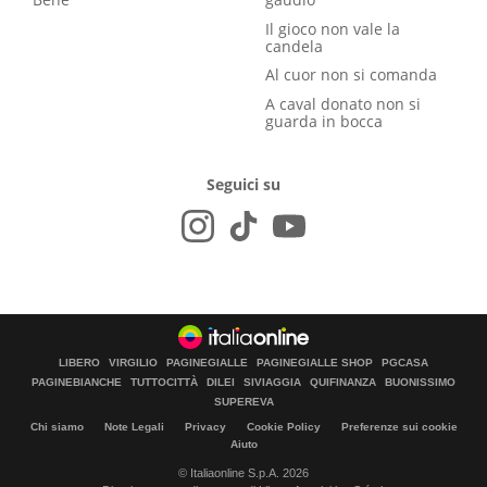
Il gioco non vale la
candela
Al cuor non si comanda
A caval donato non si
guarda in bocca
Seguici su
LIBERO
VIRGILIO
PAGINEGIALLE
PAGINEGIALLE SHOP
PGCASA
PAGINEBIANCHE
TUTTOCITTÀ
DILEI
SIVIAGGIA
QUIFINANZA
BUONISSIMO
SUPEREVA
Chi siamo
Note Legali
Privacy
Cookie Policy
Preferenze sui cookie
Aiuto
© Italiaonline S.p.A. 2026