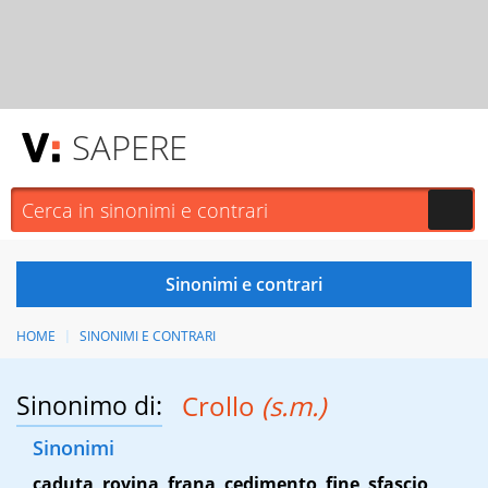
SAPERE
HOME
SINONIMI E CONTRARI
Sinonimo di:
Crollo
(s.m.)
Sinonimi
caduta
,
rovina
,
frana
,
cedimento
,
fine
,
sfascio
,