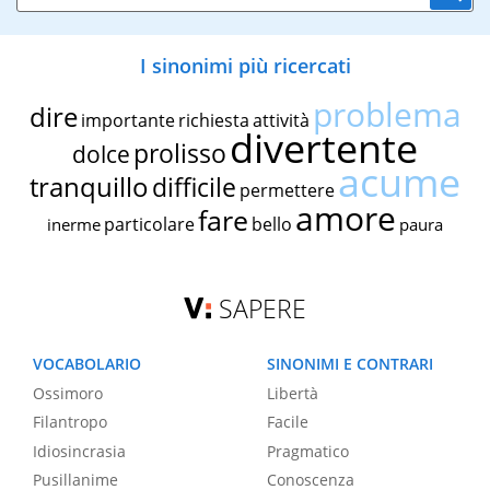
I sinonimi più ricercati
problema
dire
importante
richiesta
attività
divertente
prolisso
dolce
acume
tranquillo
difficile
permettere
amore
fare
particolare
bello
inerme
paura
SAPERE
VOCABOLARIO
SINONIMI E CONTRARI
Ossimoro
Libertà
Filantropo
Facile
Idiosincrasia
Pragmatico
Pusillanime
Conoscenza