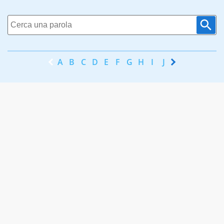
A
B
C
D
E
F
G
H
I
J
K
L
M
N