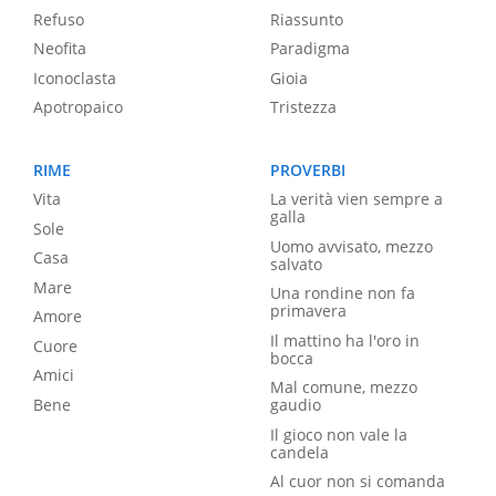
Refuso
Riassunto
Neofita
Paradigma
Iconoclasta
Gioia
Apotropaico
Tristezza
RIME
PROVERBI
Vita
La verità vien sempre a
galla
Sole
Uomo avvisato, mezzo
Casa
salvato
Mare
Una rondine non fa
primavera
Amore
Il mattino ha l'oro in
Cuore
bocca
Amici
Mal comune, mezzo
Bene
gaudio
Il gioco non vale la
candela
Al cuor non si comanda