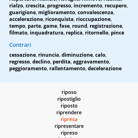
rialzo
,
crescita
,
progresso
,
incremento
,
recupero
,
guarigione
,
miglioramento
,
convalescenza
,
accelerazione
,
riconquista
,
rioccupazione
,
tempo
,
parte
,
game
,
fase
,
round
,
registrazione
,
filmato
,
inquadratura
,
replica
,
ritornello
,
pince
Contrari
cessazione
,
rinuncia
,
diminuzione
,
calo
,
regresso
,
declino
,
perdita
,
aggravamento
,
peggioramento
,
rallentamento
,
decelerazione
riposo
ripostiglio
riposto
riprendere
ripresa
ripresentare
ripreso