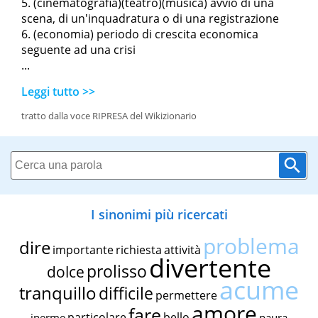
(cinematografia)(teatro)(musica) avvio di una
scena, di un'inquadratura o di una registrazione
(economia) periodo di crescita economica
seguente ad una crisi
...
Leggi tutto >>
tratto dalla voce RIPRESA del Wikizionario
I sinonimi più ricercati
problema
dire
importante
richiesta
attività
divertente
prolisso
dolce
acume
tranquillo
difficile
permettere
amore
fare
particolare
bello
inerme
paura