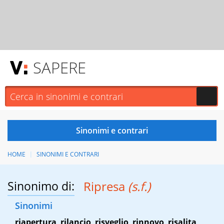
SAPERE
HOME
SINONIMI E CONTRARI
Sinonimo di:
Ripresa
(s.f.)
Sinonimi
riapertura
,
rilancio
,
risveglio
,
rinnovo
,
risalita
,