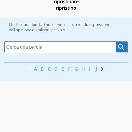
ripristinare
ripristino
I testi sopra riportati non sono in alcun modo espressione
dell’opinione di Italiaonline S.p.A.
A
B
C
D
E
F
G
H
I
J
K
L
M
N