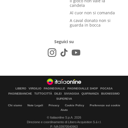
Il gioco non vale la
candela
Al cuor non si comanda
A caval donato non si
guarda in bocca
Seguici su
LIBERO
VIRGILIO
PAGINEGIALLE
PAGINEGIALLE SHOP
PGCASA
PAGINEBIANCHE
TUTTOCITTÀ
DILEI
SIVIAGGIA
QUIFINANZA
BUONISSIMO
SUPEREVA
Chi siamo
Note Legali
Privacy
Cookie Policy
Preferenze sui cookie
Aiuto
© Italiaonline S.p.A. 2026
Direzione e coordinamento di Libero Acquisition S.á r.l.
P. IVA 03970540963