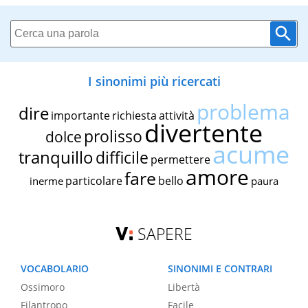
I sinonimi più ricercati
problema
dire
importante
richiesta
attività
divertente
prolisso
dolce
acume
tranquillo
difficile
permettere
amore
fare
particolare
bello
inerme
paura
SAPERE
VOCABOLARIO
SINONIMI E CONTRARI
Ossimoro
Libertà
Filantropo
Facile