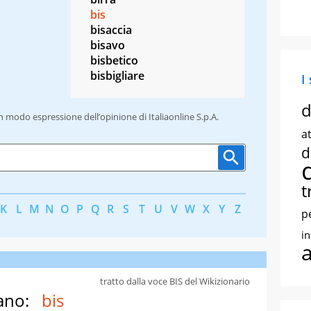
bis
bisaccia
bisavo
bisbetico
bisbigliare
I
d
un modo espressione dell’opinione di Italiaonline S.p.A.
at
d
t
K
L
M
N
O
P
Q
R
S
T
U
V
W
X
Y
Z
p
i
tratto dalla voce BIS del Wikizionario
ano:
bis