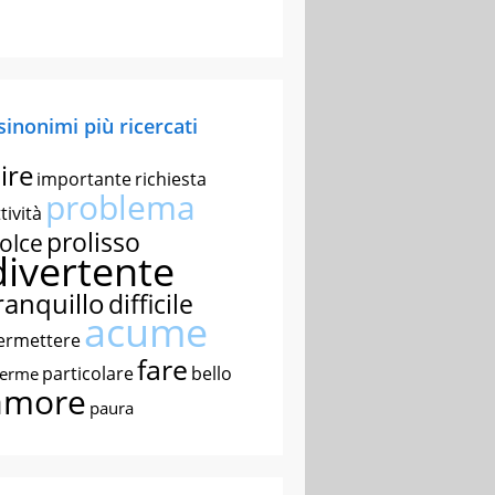
 sinonimi più ricercati
ire
importante
richiesta
problema
tività
prolisso
olce
divertente
ranquillo
difficile
acume
ermettere
fare
particolare
bello
nerme
amore
paura