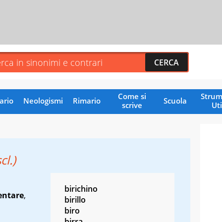
Come si
Strum
ario
Neologismi
Rimario
Scuola
scrive
Uti
cl.)
birichino
entare
,
birillo
biro
birra