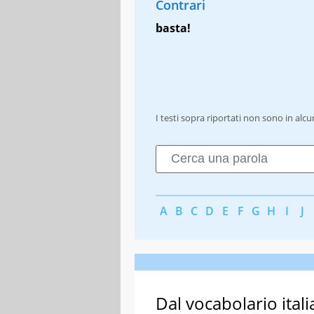
Contrari
basta!
I testi sopra riportati non sono in alc
A
B
C
D
E
F
G
H
I
J
Dal vocabolario itali