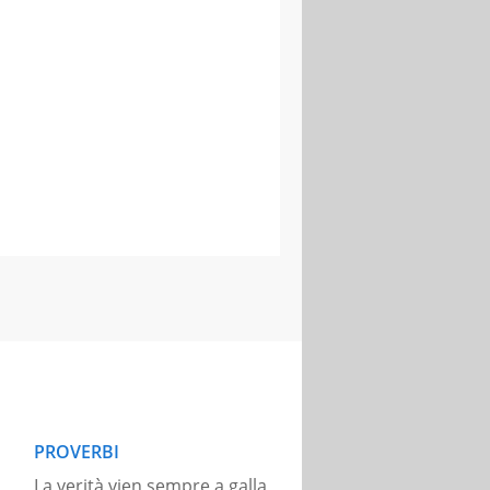
PROVERBI
La verità vien sempre a galla