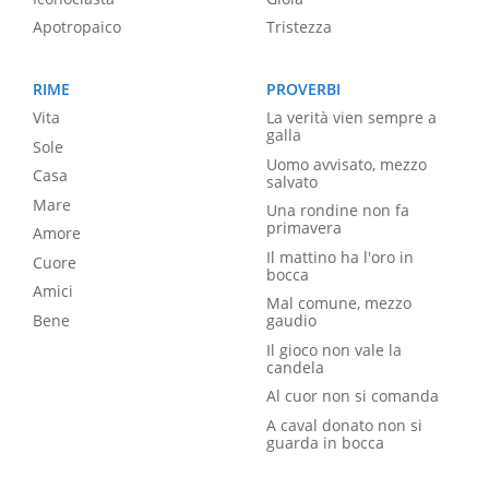
Apotropaico
Tristezza
RIME
PROVERBI
Vita
La verità vien sempre a
galla
Sole
Uomo avvisato, mezzo
Casa
salvato
Mare
Una rondine non fa
primavera
Amore
Il mattino ha l'oro in
Cuore
bocca
Amici
Mal comune, mezzo
Bene
gaudio
Il gioco non vale la
candela
Al cuor non si comanda
A caval donato non si
guarda in bocca