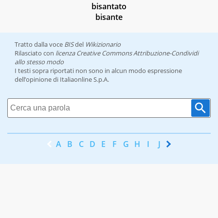
bisantato
bisante
Tratto dalla voce
BIS
del
Wikizionario
Rilasciato con
licenza Creative Commons Attribuzione-Condividi
allo stesso modo
I testi sopra riportati non sono in alcun modo espressione
dell’opinione di Italiaonline S.p.A.
A
B
C
D
E
F
G
H
I
J
K
L
M
N