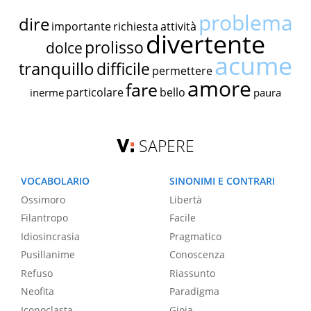
problema
dire
importante
richiesta
attività
divertente
prolisso
dolce
acume
tranquillo
difficile
permettere
amore
fare
particolare
bello
inerme
paura
SAPERE
VOCABOLARIO
SINONIMI E CONTRARI
Ossimoro
Libertà
Filantropo
Facile
Idiosincrasia
Pragmatico
Pusillanime
Conoscenza
Refuso
Riassunto
Neofita
Paradigma
Iconoclasta
Gioia