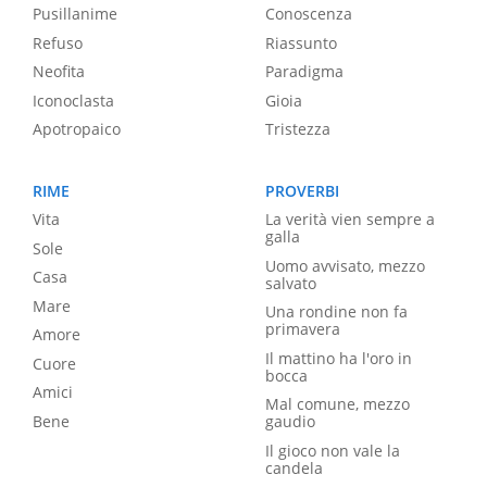
Pusillanime
Conoscenza
Refuso
Riassunto
Neofita
Paradigma
Iconoclasta
Gioia
Apotropaico
Tristezza
RIME
PROVERBI
Vita
La verità vien sempre a
galla
Sole
Uomo avvisato, mezzo
Casa
salvato
Mare
Una rondine non fa
primavera
Amore
Il mattino ha l'oro in
Cuore
bocca
Amici
Mal comune, mezzo
Bene
gaudio
Il gioco non vale la
candela