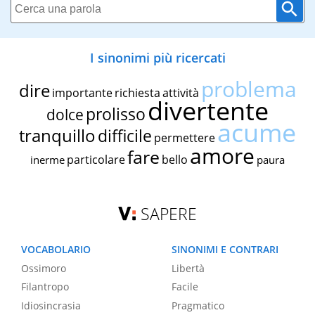
I sinonimi più ricercati
problema
dire
importante
richiesta
attività
divertente
prolisso
dolce
acume
tranquillo
difficile
permettere
amore
fare
particolare
bello
inerme
paura
SAPERE
VOCABOLARIO
SINONIMI E CONTRARI
Ossimoro
Libertà
Filantropo
Facile
Idiosincrasia
Pragmatico