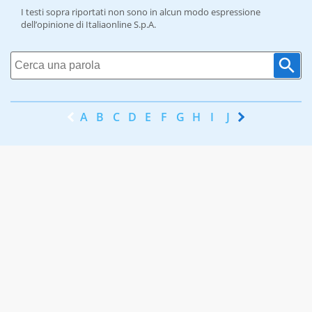
I testi sopra riportati non sono in alcun modo espressione
dell’opinione di Italiaonline S.p.A.
A
B
C
D
E
F
G
H
I
J
K
L
M
N