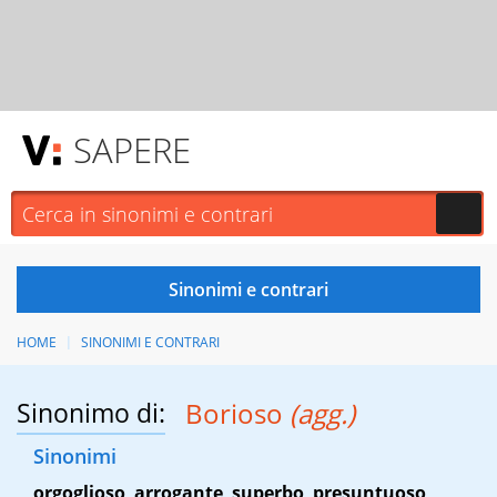
SAPERE
HOME
SINONIMI E CONTRARI
Sinonimo di:
Borioso
(agg.)
Sinonimi
orgoglioso
,
arrogante
,
superbo
,
presuntuoso
,