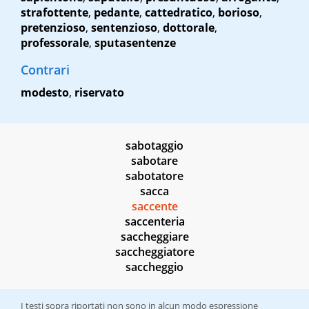
strafottente
,
pedante
,
cattedratico
,
borioso
,
pretenzioso
,
sentenzioso
,
dottorale
,
professorale
,
sputasentenze
Contrari
modesto
,
riservato
sabotaggio
sabotare
sabotatore
sacca
saccente
saccenteria
saccheggiare
saccheggiatore
saccheggio
I testi sopra riportati non sono in alcun modo espressione