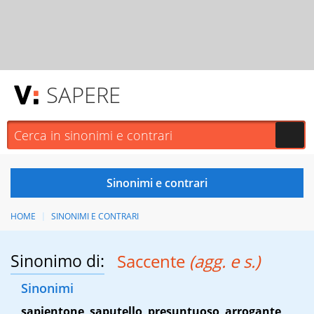
SAPERE
HOME
SINONIMI E CONTRARI
Sinonimo di:
Saccente
(agg. e s.)
Sinonimi
sapientone
,
saputello
,
presuntuoso
,
arrogante
,