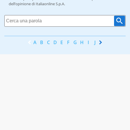
dell’opinione di Italiaonline S.p.A.
A
B
C
D
E
F
G
H
I
J
K
L
M
N