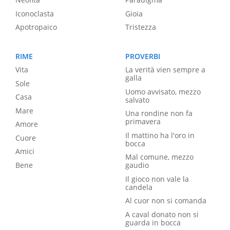
Iconoclasta
Gioia
Apotropaico
Tristezza
RIME
PROVERBI
Vita
La verità vien sempre a
galla
Sole
Uomo avvisato, mezzo
Casa
salvato
Mare
Una rondine non fa
primavera
Amore
Il mattino ha l'oro in
Cuore
bocca
Amici
Mal comune, mezzo
Bene
gaudio
Il gioco non vale la
candela
Al cuor non si comanda
A caval donato non si
guarda in bocca