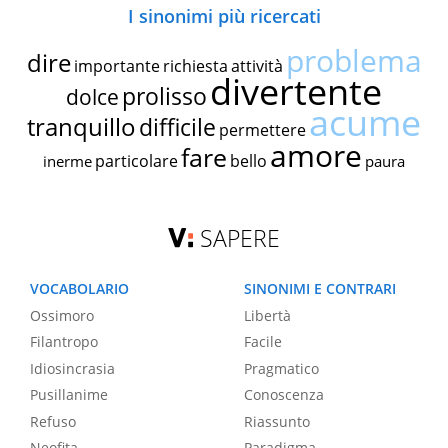
I sinonimi più ricercati
problema
dire
importante
richiesta
attività
divertente
prolisso
dolce
acume
tranquillo
difficile
permettere
amore
fare
particolare
bello
inerme
paura
SAPERE
VOCABOLARIO
SINONIMI E CONTRARI
Ossimoro
Libertà
Filantropo
Facile
Idiosincrasia
Pragmatico
Pusillanime
Conoscenza
Refuso
Riassunto
Neofita
Paradigma