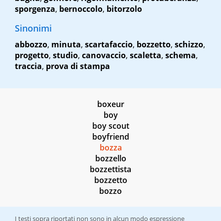
sporgenza
,
bernoccolo
,
bitorzolo
Sinonimi
abbozzo
,
minuta
,
scartafaccio
,
bozzetto
,
schizzo
,
progetto
,
studio
,
canovaccio
,
scaletta
,
schema
,
traccia
,
prova di stampa
boxeur
boy
boy scout
boyfriend
bozza
bozzello
bozzettista
bozzetto
bozzo
I testi sopra riportati non sono in alcun modo espressione