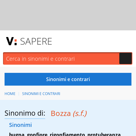
SAPERE
HOME
SINONIMI E CONTRARI
Sinonimo di:
Bozza
(s.f.)
Sinonimi
bugna
,
gonfiore
,
rigonfiamento
,
protuberanza
,