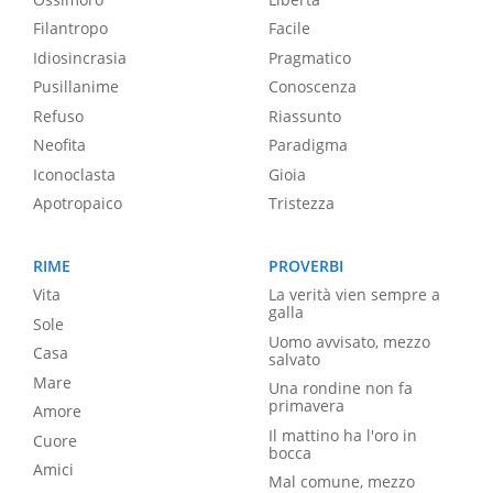
Filantropo
Facile
Idiosincrasia
Pragmatico
Pusillanime
Conoscenza
Refuso
Riassunto
Neofita
Paradigma
Iconoclasta
Gioia
Apotropaico
Tristezza
RIME
PROVERBI
Vita
La verità vien sempre a
galla
Sole
Uomo avvisato, mezzo
Casa
salvato
Mare
Una rondine non fa
primavera
Amore
Il mattino ha l'oro in
Cuore
bocca
Amici
Mal comune, mezzo