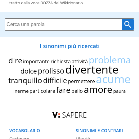
tratto dalla voce BOZZA del Wikizionario
I sinonimi più ricercati
problema
dire
importante
richiesta
attività
divertente
prolisso
dolce
acume
tranquillo
difficile
permettere
amore
fare
particolare
bello
inerme
paura
SAPERE
VOCABOLARIO
SINONIMI E CONTRARI
Ossimoro
Libertà