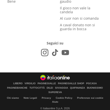
Bene
gaudio
Il gioco non vale la
candela
Al cuor non si comanda
A caval donato non si
guarda in bocca
Seguici su
LIBERO
VIRGILIO
PAGINEGIALLE
PAGINEGIALLE SHOP
PGCASA
PAGINEBIANCHE
TUTTOCITTÀ
DILEI
SIVIAGGIA
QUIFINANZA
BUONISSIMO
SUPEREVA
Chi siamo
Note Legali
Privacy
Cookie Policy
Preferenze sui cookie
Aiuto
© Italiaonline S.p.A. 2026