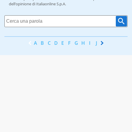
dell’opinione di Italiaonline S.p.A.
A
B
C
D
E
F
G
H
I
J
K
L
M
N