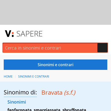
SAPERE
HOME
SINONIMI E CONTRARI
Sinonimo di:
Bravata
(s.f.)
Sinonimi
fanfaronata
,
smargiassata
,
sbruffonata
,