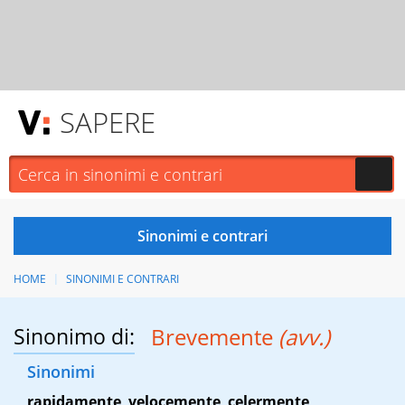
SAPERE
HOME
SINONIMI E CONTRARI
Sinonimo di:
Brevemente
(avv.)
Sinonimi
rapidamente
,
velocemente
,
celermente
,