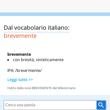
Dal vocabolario italiano:
brevemente
brevemente
con brevità, sinteticamente
IPA: /breve'mente/
Leggi tutto >>
tratto dalla voce BREVEMENTE del Wikizionario