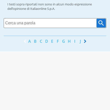
I testi sopra riportati non sono in alcun modo espressione
dell’opinione di Italiaonline S.p.A.
A
B
C
D
E
F
G
H
I
J
K
L
M
N