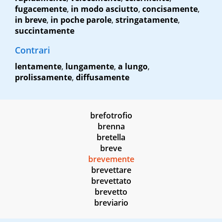
fugacemente
,
in modo asciutto
,
concisamente
,
in breve
,
in poche parole
,
stringatamente
,
succintamente
Contrari
lentamente
,
lungamente
,
a lungo
,
prolissamente
,
diffusamente
brefotrofio
brenna
bretella
breve
brevemente
brevettare
brevettato
brevetto
breviario