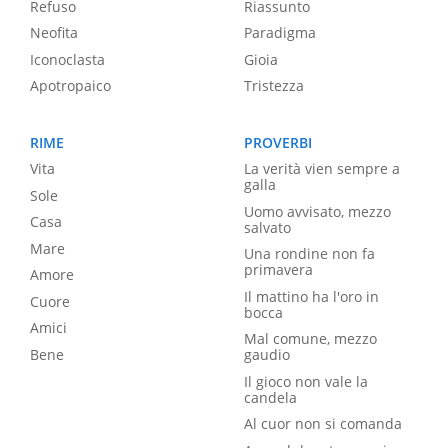
Refuso
Riassunto
Neofita
Paradigma
Iconoclasta
Gioia
Apotropaico
Tristezza
RIME
PROVERBI
Vita
La verità vien sempre a
galla
Sole
Uomo avvisato, mezzo
Casa
salvato
Mare
Una rondine non fa
primavera
Amore
Il mattino ha l'oro in
Cuore
bocca
Amici
Mal comune, mezzo
Bene
gaudio
Il gioco non vale la
candela
Al cuor non si comanda