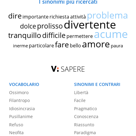
I sinonimi più ricercati
problema
dire
importante
richiesta
attività
divertente
prolisso
dolce
acume
tranquillo
difficile
permettere
amore
fare
particolare
bello
inerme
paura
SAPERE
VOCABOLARIO
SINONIMI E CONTRARI
Ossimoro
Libertà
Filantropo
Facile
Idiosincrasia
Pragmatico
Pusillanime
Conoscenza
Refuso
Riassunto
Neofita
Paradigma