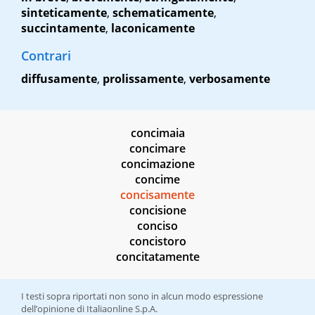
sinteticamente
,
schematicamente
,
succintamente
,
laconicamente
Contrari
diffusamente
,
prolissamente
,
verbosamente
concimaia
concimare
concimazione
concime
concisamente
concisione
conciso
concistoro
concitatamente
I testi sopra riportati non sono in alcun modo espressione
dell’opinione di Italiaonline S.p.A.