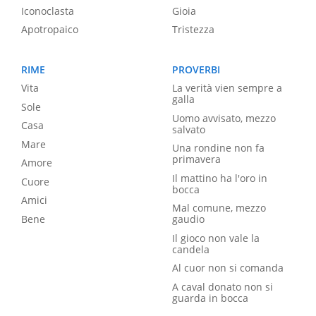
Iconoclasta
Gioia
Apotropaico
Tristezza
RIME
PROVERBI
Vita
La verità vien sempre a
galla
Sole
Uomo avvisato, mezzo
Casa
salvato
Mare
Una rondine non fa
primavera
Amore
Il mattino ha l'oro in
Cuore
bocca
Amici
Mal comune, mezzo
Bene
gaudio
Il gioco non vale la
candela
Al cuor non si comanda
A caval donato non si
guarda in bocca