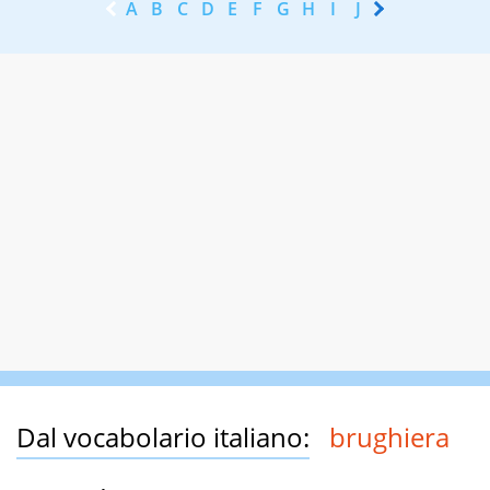
A
B
C
D
E
F
G
H
I
J
K
L
M
N
Dal vocabolario italiano:
brughiera