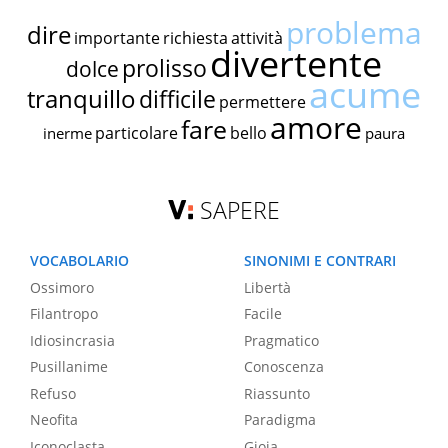
problema
dire
importante
richiesta
attività
divertente
prolisso
dolce
acume
tranquillo
difficile
permettere
amore
fare
particolare
bello
inerme
paura
SAPERE
VOCABOLARIO
SINONIMI E CONTRARI
Ossimoro
Libertà
Filantropo
Facile
Idiosincrasia
Pragmatico
Pusillanime
Conoscenza
Refuso
Riassunto
Neofita
Paradigma
Iconoclasta
Gioia