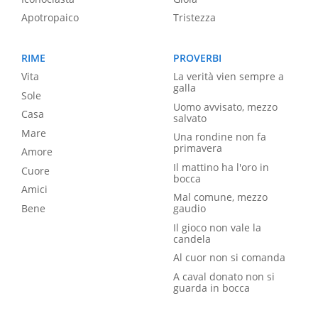
Apotropaico
Tristezza
RIME
PROVERBI
Vita
La verità vien sempre a
galla
Sole
Uomo avvisato, mezzo
Casa
salvato
Mare
Una rondine non fa
primavera
Amore
Il mattino ha l'oro in
Cuore
bocca
Amici
Mal comune, mezzo
Bene
gaudio
Il gioco non vale la
candela
Al cuor non si comanda
A caval donato non si
guarda in bocca