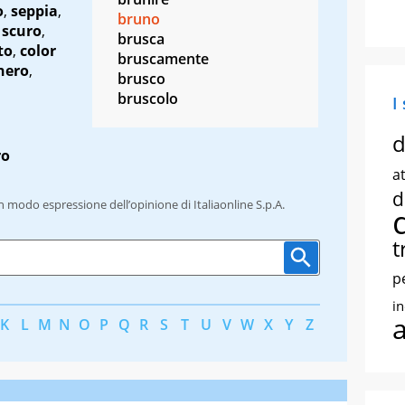
o
,
seppia
,
bruno
,
scuro
,
brusca
to
,
color
bruscamente
nero
,
brusco
bruscolo
I
d
ro
at
d
un modo espressione dell’opinione di Italiaonline S.p.A.
t
p
i
K
L
M
N
O
P
Q
R
S
T
U
V
W
X
Y
Z