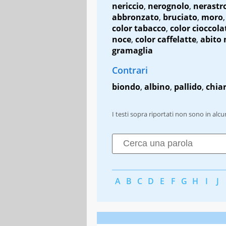
nericcio
,
nerognolo
,
nerastr
abbronzato
,
bruciato
,
moro
color tabacco
,
color cioccola
noce
,
color caffelatte
,
abito 
gramaglia
Contrari
biondo
,
albino
,
pallido
,
chia
I testi sopra riportati non sono in alc
A
B
C
D
E
F
G
H
I
J