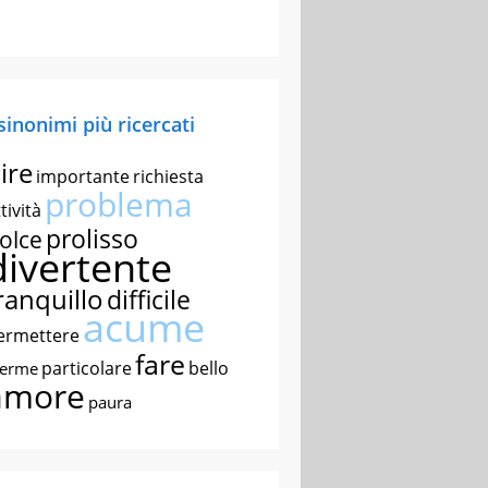
 sinonimi più ricercati
ire
importante
richiesta
problema
tività
prolisso
olce
divertente
ranquillo
difficile
acume
ermettere
fare
particolare
bello
nerme
amore
paura