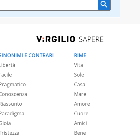
SAPERE
SINONIMI E CONTRARI
RIME
Libertà
Vita
Facile
Sole
Pragmatico
Casa
Conoscenza
Mare
Riassunto
Amore
Paradigma
Cuore
Gioia
Amici
Tristezza
Bene