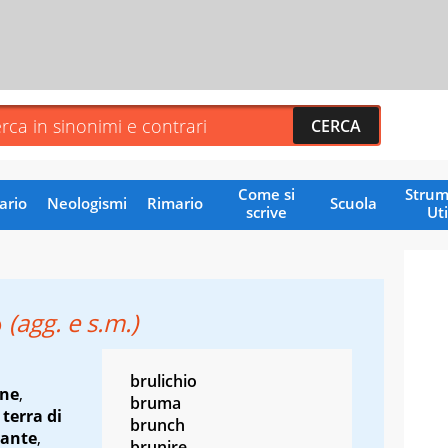
Come si
Strum
ario
Neologismi
Rimario
Scuola
scrive
Uti
o
(agg. e s.m.)
brulichio
ne
,
bruma
,
terra di
brunch
iante
,
brunire