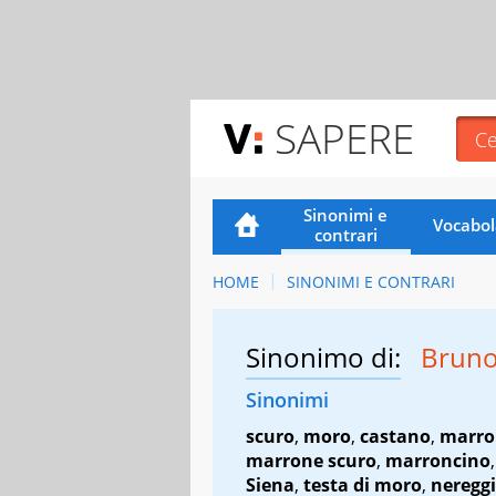
SAPERE
Sinonimi e
Vocabol
contrari
HOME
SINONIMI E CONTRARI
Sinonimo di:
Brun
Sinonimi
scuro
,
moro
,
castano
,
marro
marrone scuro
,
marroncino
Siena
,
testa di moro
,
neregg