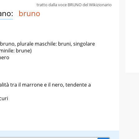
tratto dalla voce BRUNO del Wikizionario
ano:
bruno
bruno, plurale maschile: bruni, singolare
minile: brune)
 nero
nalità tra il marrone e il nero, tendente a
curi