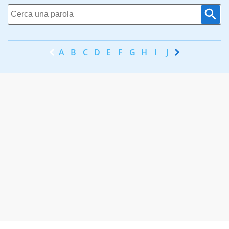
A
B
C
D
E
F
G
H
I
J
K
L
M
N