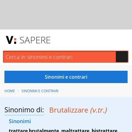
SAPERE
HOME
SINONIMI E CONTRARI
Sinonimo di:
Brutalizzare
(v.tr.)
Sinonimi
trattare brutalmente
,
maltrattare
,
bistrattare
,