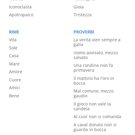
Iconoclasta
Gioia
Apotropaico
Tristezza
RIME
PROVERBI
Vita
La verità vien sempre a
galla
Sole
Uomo avvisato, mezzo
Casa
salvato
Mare
Una rondine non fa
primavera
Amore
Il mattino ha l'oro in
Cuore
bocca
Amici
Mal comune, mezzo
Bene
gaudio
Il gioco non vale la
candela
Al cuor non si comanda
A caval donato non si
guarda in bocca