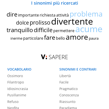
I sinonimi più ricercati
problema
dire
importante
richiesta
attività
divertente
prolisso
dolce
acume
tranquillo
difficile
permettere
amore
fare
particolare
bello
inerme
paura
SAPERE
VOCABOLARIO
SINONIMI E CONTRARI
Ossimoro
Libertà
Filantropo
Facile
Idiosincrasia
Pragmatico
Pusillanime
Conoscenza
Refuso
Riassunto
Neofita
Paradigma