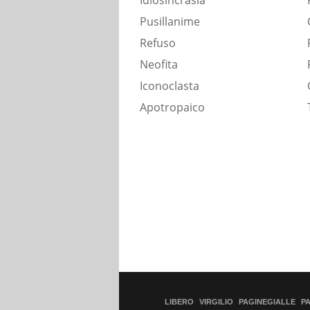
Idiosincrasia
Pusillanime
Refuso
Neofita
Iconoclasta
Apotropaico
LIBERO
VIRGILIO
PAGINEGIALLE
P