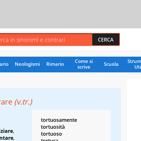
Come si
Strum
ario
Neologismi
Rimario
Scuola
scrive
Uti
rare
(v.tr.)
tortuosamente
tortuosità
iziare
,
tortuoso
ntare
,
tortura