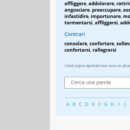
affliggere
,
addolorare
,
rattri
angosciare
,
preoccupare
,
ass
infastidire
,
importunare
,
mo
tormentarsi
,
affliggersi
,
addo
Contrari
consolare
,
confortare
,
solle
confortarsi
,
rallegrarsi
I testi sopra riportati non sono in alc
A
B
C
D
E
F
G
H
I
J