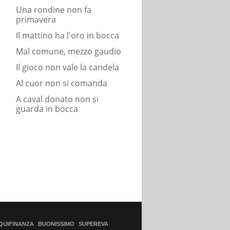
Una rondine non fa
primavera
Il mattino ha l'oro in bocca
Mal comune, mezzo gaudio
Il gioco non vale la candela
Al cuor non si comanda
A caval donato non si
guarda in bocca
QUIFINANZA
BUONISSIMO
SUPEREVA