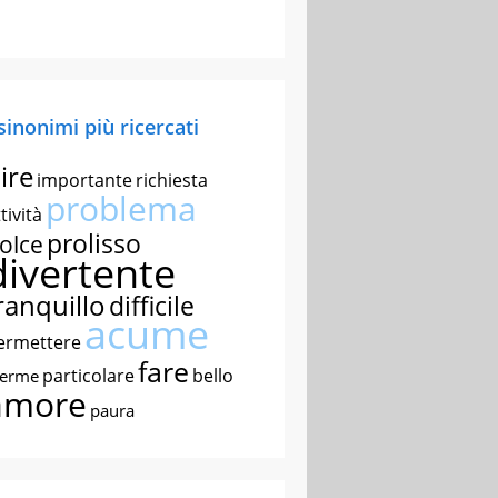
 sinonimi più ricercati
ire
importante
richiesta
problema
tività
prolisso
olce
divertente
ranquillo
difficile
acume
ermettere
fare
particolare
bello
nerme
amore
paura