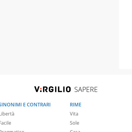
SAPERE
SINONIMI E CONTRARI
RIME
Libertà
Vita
Facile
Sole