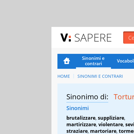
SAPERE
Sinonimi e
Vocabol
contrari
HOME
SINONIMI E CONTRARI
Sinonimo di:
Tortu
Sinonimi
brutalizzare
,
suppliziare
,
martirizzare
,
violentare
,
sev
straziare
,
martoriare
,
torme