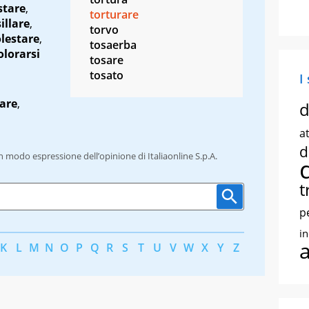
stare
,
torturare
illare
,
torvo
lestare
,
tosaerba
lorarsi
tosare
tosato
I
vare
,
d
at
d
un modo espressione dell’opinione di Italiaonline S.p.A.
t
p
i
K
L
M
N
O
P
Q
R
S
T
U
V
W
X
Y
Z