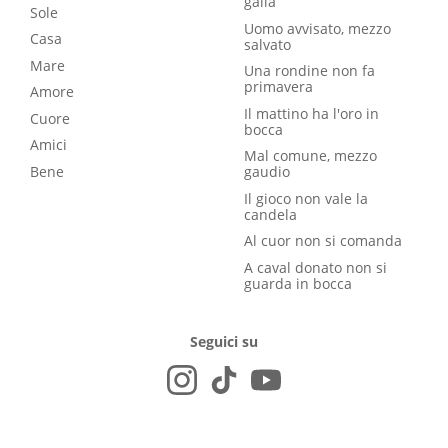
galla
Sole
Uomo avvisato, mezzo
Casa
salvato
Mare
Una rondine non fa
primavera
Amore
Il mattino ha l'oro in
Cuore
bocca
Amici
Mal comune, mezzo
Bene
gaudio
Il gioco non vale la
candela
Al cuor non si comanda
A caval donato non si
guarda in bocca
Seguici su