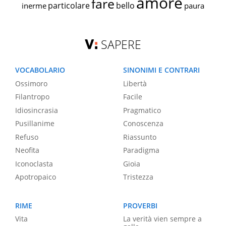
amore
fare
particolare
bello
inerme
paura
SAPERE
VOCABOLARIO
SINONIMI E CONTRARI
Ossimoro
Libertà
Filantropo
Facile
Idiosincrasia
Pragmatico
Pusillanime
Conoscenza
Refuso
Riassunto
Neofita
Paradigma
Iconoclasta
Gioia
Apotropaico
Tristezza
RIME
PROVERBI
Vita
La verità vien sempre a