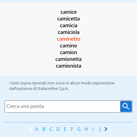
camice
camicetta
camicia
camiciola
caminetto
camino
camion
camionetta
camionista
I testi sopra riportati non sono in alcun modo espressione
dell’opinione di Italiaonline S.p.A.
A
B
C
D
E
F
G
H
I
J
K
L
M
N