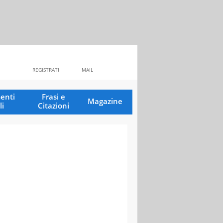
REGISTRATI
MAIL
enti
Frasi e
Magazine
li
Citazioni