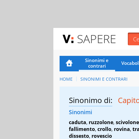
SAPERE
Sinonimi e
Vocabol
contrari
HOME
SINONIMI E CONTRARI
Sinonimo di:
Capi
Sinonimi
caduta
,
ruzzolone
,
scivolone
fallimento
,
crollo
,
rovina
,
tr
dissesto
,
rovescio