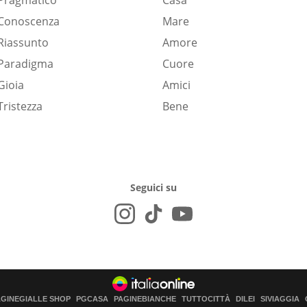
Pragmatico
Casa
Conoscenza
Mare
Riassunto
Amore
Paradigma
Cuore
Gioia
Amici
Tristezza
Bene
Seguici su
AGINEGIALLE SHOP
PGCASA
PAGINEBIANCHE
TUTTOCITTÀ
DILEI
SIVIAGGIA