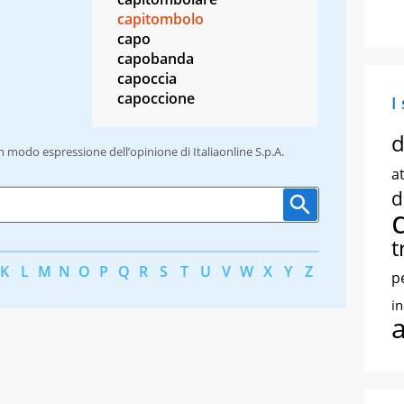
capitombolo
capo
capobanda
capoccia
capoccione
I
d
un modo espressione dell’opinione di Italiaonline S.p.A.
at
d
t
K
L
M
N
O
P
Q
R
S
T
U
V
W
X
Y
Z
p
i