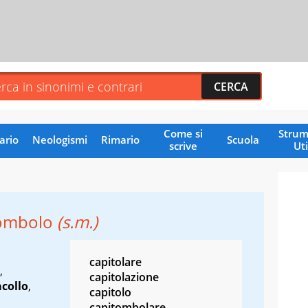
Come si
Strum
ario
Neologismi
Rimario
Scuola
scrive
Uti
tombolo
(s.m.)
capitolare
,
capitolazione
acollo
,
capitolo
capitombolare