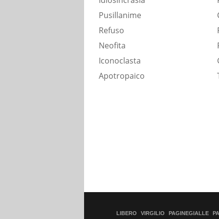
Idiosincrasia
Pusillanime
Refuso
Neofita
Iconoclasta
Apotropaico
LIBERO
VIRGILIO
PAGINEGIALLE
P