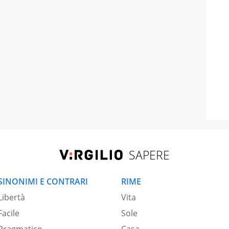
SAPERE
SINONIMI E CONTRARI
RIME
Libertà
Vita
Facile
Sole