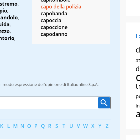
estremo
,
capo della polizia
pio
,
capobanda
bandolo
,
capoccia
uida
,
capoccione
ezzo
,
capodanno
I
torio
,
d
at
d
t
un modo espressione dell’opinione di Italiaonline S.p.A.
p
i
K
L
M
N
O
P
Q
R
S
T
U
V
W
X
Y
Z