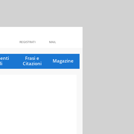
REGISTRATI
MAIL
enti
Frasi e
Magazine
li
Citazioni