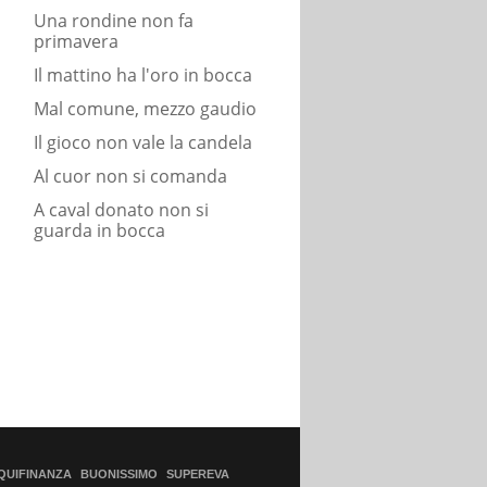
Una rondine non fa
primavera
Il mattino ha l'oro in bocca
Mal comune, mezzo gaudio
Il gioco non vale la candela
Al cuor non si comanda
A caval donato non si
guarda in bocca
QUIFINANZA
BUONISSIMO
SUPEREVA