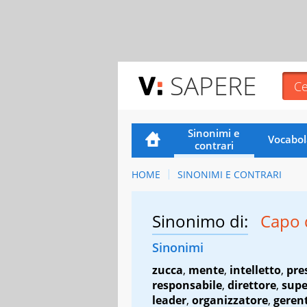
SAPERE
Sinonimi e
Vocabol
contrari
HOME
SINONIMI E CONTRARI
Sinonimo di:
Capo d
Sinonimi
zucca
,
mente
,
intelletto
,
pre
responsabile
,
direttore
,
supe
leader
,
organizzatore
,
geren