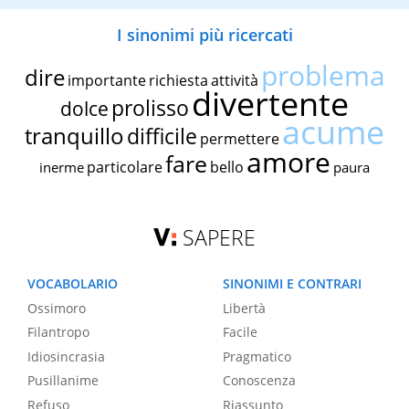
I sinonimi più ricercati
problema
dire
importante
richiesta
attività
divertente
prolisso
dolce
acume
tranquillo
difficile
permettere
amore
fare
particolare
bello
inerme
paura
SAPERE
VOCABOLARIO
SINONIMI E CONTRARI
Ossimoro
Libertà
Filantropo
Facile
Idiosincrasia
Pragmatico
Pusillanime
Conoscenza
Refuso
Riassunto