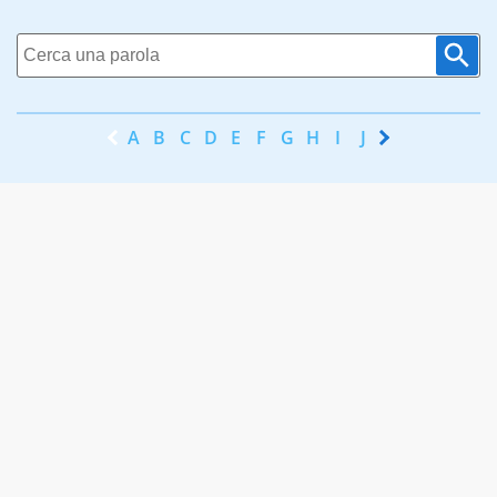
A
B
C
D
E
F
G
H
I
J
K
L
M
N