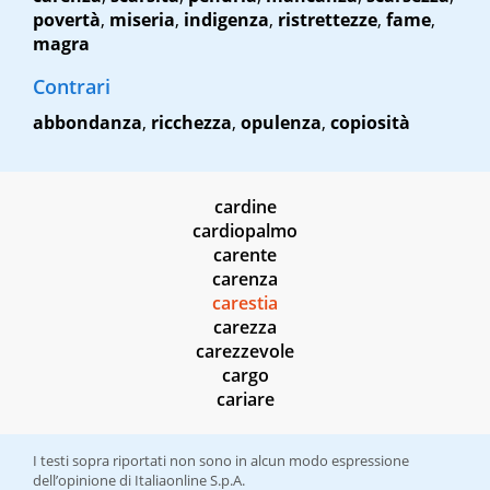
povertà
,
miseria
,
indigenza
,
ristrettezze
,
fame
,
magra
Contrari
abbondanza
,
ricchezza
,
opulenza
,
copiosità
cardine
cardiopalmo
carente
carenza
carestia
carezza
carezzevole
cargo
cariare
I testi sopra riportati non sono in alcun modo espressione
dell’opinione di Italiaonline S.p.A.