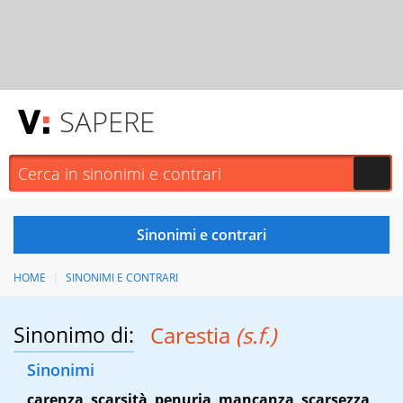
SAPERE
HOME
SINONIMI E CONTRARI
Sinonimo di:
Carestia
(s.f.)
Sinonimi
carenza
,
scarsità
,
penuria
,
mancanza
,
scarsezza
,