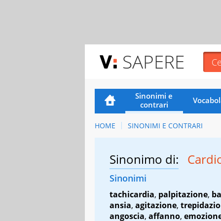
SAPERE
Sinonimi e
Vocabol
contrari
HOME
SINONIMI E CONTRARI
Sinonimo di:
Card
Sinonimi
tachicardia
,
palpitazione
,
ba
ansia
,
agitazione
,
trepidazi
angoscia
,
affanno
,
emozione