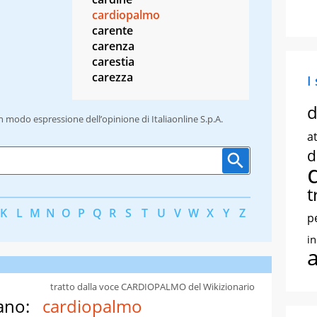
cardiopalmo
carente
carenza
carestia
carezza
I
d
un modo espressione dell’opinione di Italiaonline S.p.A.
at
d
t
K
L
M
N
O
P
Q
R
S
T
U
V
W
X
Y
Z
p
i
tratto dalla voce CARDIOPALMO del Wikizionario
ano:
cardiopalmo