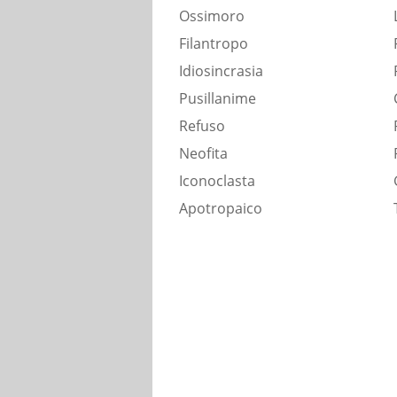
Ossimoro
Filantropo
Idiosincrasia
Pusillanime
Refuso
Neofita
Iconoclasta
Apotropaico