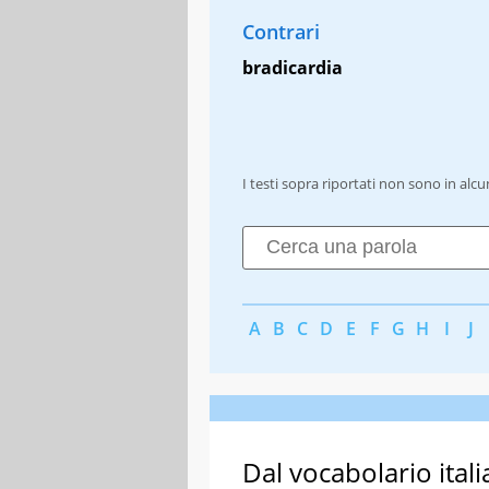
Contrari
bradicardia
I testi sopra riportati non sono in alc
A
B
C
D
E
F
G
H
I
J
Dal vocabolario itali