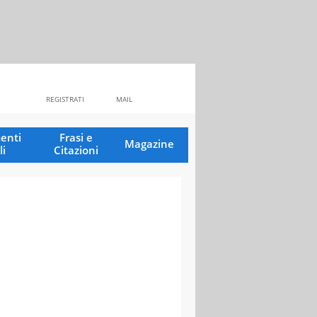
REGISTRATI
MAIL
enti
Frasi e
Magazine
li
Citazioni