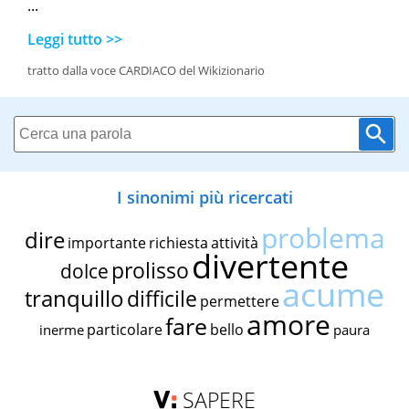
...
Leggi tutto >>
tratto dalla voce CARDIACO del Wikizionario
I sinonimi più ricercati
problema
dire
importante
richiesta
attività
divertente
prolisso
dolce
acume
tranquillo
difficile
permettere
amore
fare
particolare
bello
inerme
paura
SAPERE