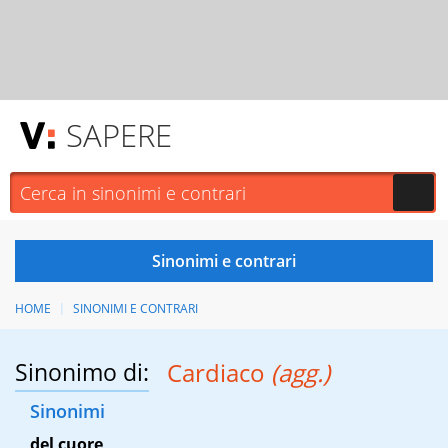
SAPERE
HOME
SINONIMI E CONTRARI
Sinonimo di:
Cardiaco
(agg.)
Sinonimi
del cuore