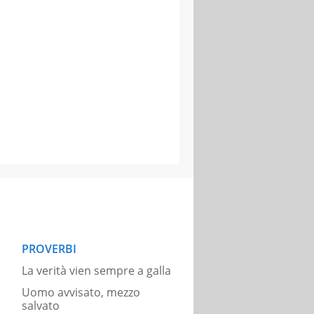
PROVERBI
La verità vien sempre a galla
Uomo avvisato, mezzo
salvato