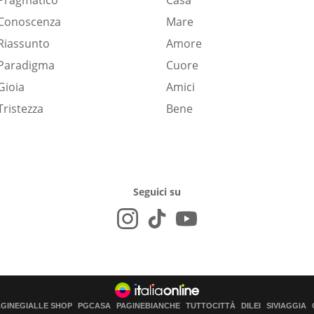
Pragmatico
Casa
Conoscenza
Mare
Riassunto
Amore
Paradigma
Cuore
Gioia
Amici
Tristezza
Bene
Seguici su
AGINEGIALLE SHOP
PGCASA
PAGINEBIANCHE
TUTTOCITTÀ
DILEI
SIVIAGGIA