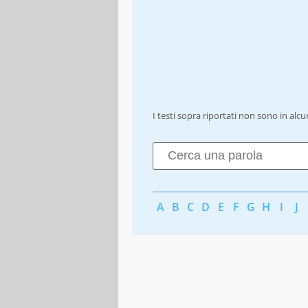
I testi sopra riportati non sono in alc
A
B
C
D
E
F
G
H
I
J