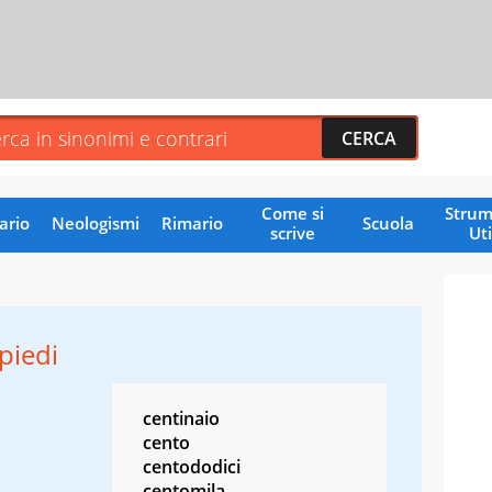
Come si
Strum
ario
Neologismi
Rimario
Scuola
scrive
Uti
piedi
centinaio
cento
centododici
centomila