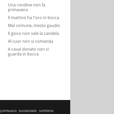
Una rondine non fa
primavera
Il mattino ha l'oro in bocca
Mal comune, mezzo gaudio
Il gioco non vale la candela
Al cuor non si comanda
A caval donato non si
guarda in bocca
QUIFINANZA
BUONISSIMO
SUPEREVA