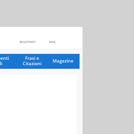
REGISTRATI
MAIL
enti
Frasi e
Magazine
li
Citazioni