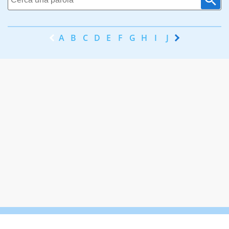
A
B
C
D
E
F
G
H
I
J
K
L
M
N