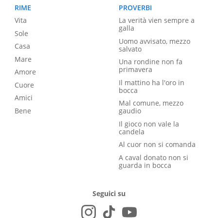
RIME
PROVERBI
Vita
La verità vien sempre a
galla
Sole
Uomo avvisato, mezzo
Casa
salvato
Mare
Una rondine non fa
primavera
Amore
Il mattino ha l'oro in
Cuore
bocca
Amici
Mal comune, mezzo
Bene
gaudio
Il gioco non vale la
candela
Al cuor non si comanda
A caval donato non si
guarda in bocca
Seguici su