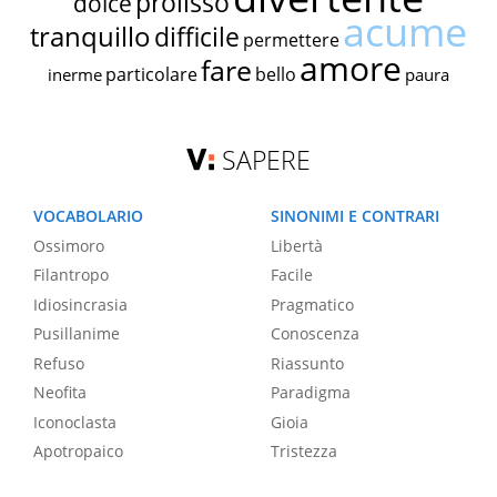
prolisso
dolce
acume
tranquillo
difficile
permettere
amore
fare
particolare
bello
inerme
paura
SAPERE
VOCABOLARIO
SINONIMI E CONTRARI
Ossimoro
Libertà
Filantropo
Facile
Idiosincrasia
Pragmatico
Pusillanime
Conoscenza
Refuso
Riassunto
Neofita
Paradigma
Iconoclasta
Gioia
Apotropaico
Tristezza