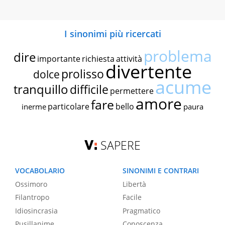
I sinonimi più ricercati
problema
dire
importante
richiesta
attività
divertente
prolisso
dolce
acume
tranquillo
difficile
permettere
amore
fare
particolare
bello
inerme
paura
SAPERE
VOCABOLARIO
SINONIMI E CONTRARI
Ossimoro
Libertà
Filantropo
Facile
Idiosincrasia
Pragmatico
Pusillanime
Conoscenza