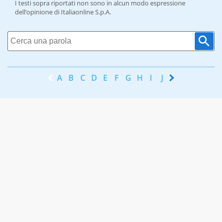
I testi sopra riportati non sono in alcun modo espressione
dell’opinione di Italiaonline S.p.A.
A
B
C
D
E
F
G
H
I
J
K
L
M
N