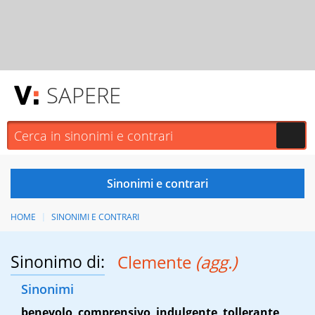
SAPERE
HOME
SINONIMI E CONTRARI
Sinonimo di:
Clemente
(agg.)
Sinonimi
benevolo
,
comprensivo
,
indulgente
,
tollerante
,