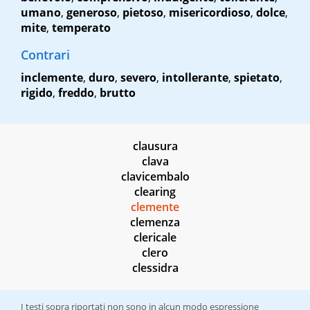
umano
,
generoso
,
pietoso
,
misericordioso
,
dolce
,
mite
,
temperato
Contrari
inclemente
,
duro
,
severo
,
intollerante
,
spietato
,
rigido
,
freddo
,
brutto
clausura
clava
clavicembalo
clearing
clemente
clemenza
clericale
clero
clessidra
I testi sopra riportati non sono in alcun modo espressione