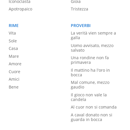
Iconoclasta
Gioia
Apotropaico
Tristezza
RIME
PROVERBI
Vita
La verità vien sempre a
galla
Sole
Uomo avvisato, mezzo
Casa
salvato
Mare
Una rondine non fa
primavera
Amore
Il mattino ha l'oro in
Cuore
bocca
Amici
Mal comune, mezzo
Bene
gaudio
Il gioco non vale la
candela
Al cuor non si comanda
A caval donato non si
guarda in bocca