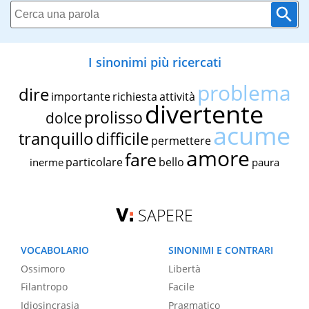
I sinonimi più ricercati
problema
dire
importante
richiesta
attività
divertente
prolisso
dolce
acume
tranquillo
difficile
permettere
amore
fare
particolare
bello
inerme
paura
SAPERE
VOCABOLARIO
SINONIMI E CONTRARI
Ossimoro
Libertà
Filantropo
Facile
Idiosincrasia
Pragmatico