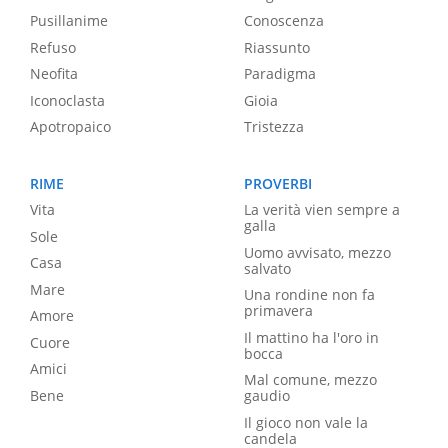
Pusillanime
Conoscenza
Refuso
Riassunto
Neofita
Paradigma
Iconoclasta
Gioia
Apotropaico
Tristezza
RIME
PROVERBI
Vita
La verità vien sempre a
galla
Sole
Uomo avvisato, mezzo
Casa
salvato
Mare
Una rondine non fa
primavera
Amore
Il mattino ha l'oro in
Cuore
bocca
Amici
Mal comune, mezzo
Bene
gaudio
Il gioco non vale la
candela