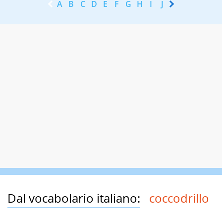
A
B
C
D
E
F
G
H
I
J
K
L
M
N
Dal vocabolario italiano:
coccodrillo