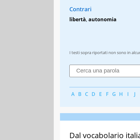
Contrari
libertà
,
autonomia
I testi sopra riportati non sono in alc
A
B
C
D
E
F
G
H
I
J
Dal vocabolario itali