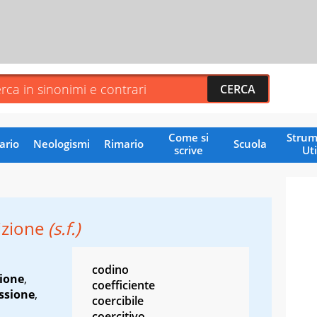
Come si
Strum
ario
Neologismi
Rimario
Scuola
scrive
Uti
izione
(s.f.)
codino
zione
,
coefficiente
ssione
,
coercibile
coercitivo