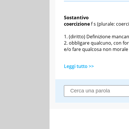
Sostantivo
coercizione
f s
(plurale: coerci
(diritto) Definizione manca
obbligare qualcuno, con fo
e/o fare qualcosa non morale 
Leggi tutto >>