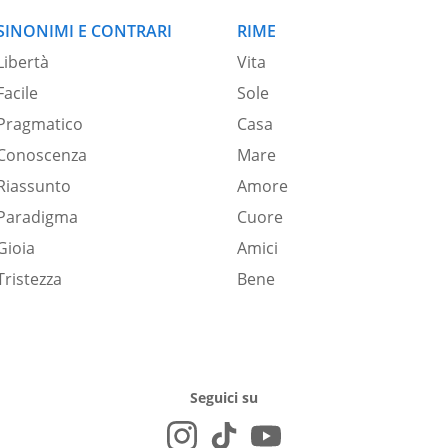
SINONIMI E CONTRARI
RIME
Libertà
Vita
Facile
Sole
Pragmatico
Casa
Conoscenza
Mare
Riassunto
Amore
Paradigma
Cuore
Gioia
Amici
Tristezza
Bene
Seguici su