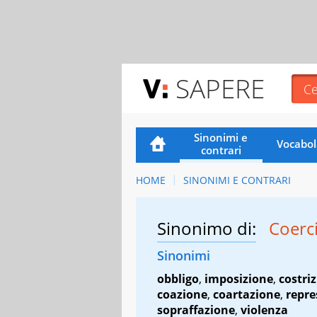
SAPERE
Sinonimi e
Vocabol
contrari
HOME
SINONIMI E CONTRARI
Sinonimo di:
Coerc
Sinonimi
obbligo
,
imposizione
,
costri
coazione
,
coartazione
,
repre
sopraffazione
,
violenza