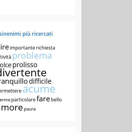
 sinonimi più ricercati
ire
importante
richiesta
problema
tività
prolisso
olce
divertente
ranquillo
difficile
acume
ermettere
fare
particolare
bello
nerme
amore
paura