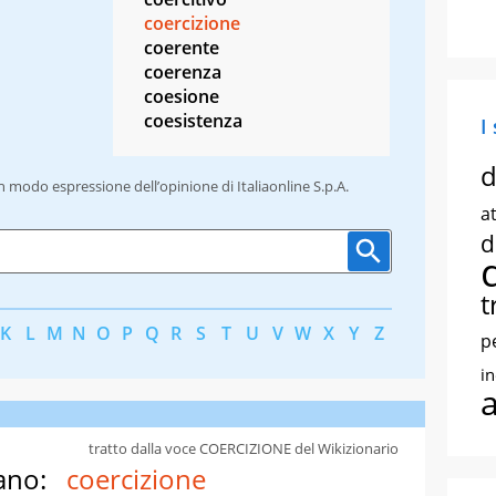
coercizione
coerente
coerenza
coesione
coesistenza
I
d
un modo espressione dell’opinione di Italiaonline S.p.A.
at
d
t
K
L
M
N
O
P
Q
R
S
T
U
V
W
X
Y
Z
p
i
tratto dalla voce COERCIZIONE del Wikizionario
ano:
coercizione