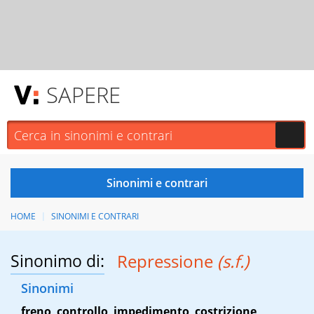
SAPERE
HOME
SINONIMI E CONTRARI
Sinonimo di:
Repressione
(s.f.)
Sinonimi
freno
,
controllo
,
impedimento
,
costrizione
,