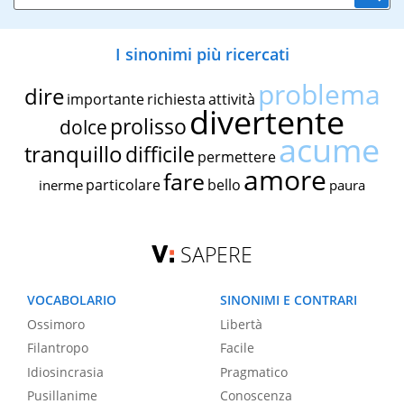
I sinonimi più ricercati
problema
dire
importante
richiesta
attività
divertente
prolisso
dolce
acume
tranquillo
difficile
permettere
amore
fare
particolare
bello
inerme
paura
SAPERE
VOCABOLARIO
SINONIMI E CONTRARI
Ossimoro
Libertà
Filantropo
Facile
Idiosincrasia
Pragmatico
Pusillanime
Conoscenza