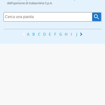
dell’opinione di Italiaonline S.p.A.
A
B
C
D
E
F
G
H
I
J
K
L
M
N