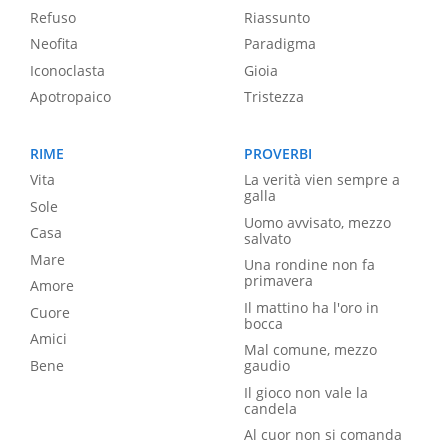
Refuso
Riassunto
Neofita
Paradigma
Iconoclasta
Gioia
Apotropaico
Tristezza
RIME
PROVERBI
Vita
La verità vien sempre a
galla
Sole
Uomo avvisato, mezzo
Casa
salvato
Mare
Una rondine non fa
primavera
Amore
Il mattino ha l'oro in
Cuore
bocca
Amici
Mal comune, mezzo
Bene
gaudio
Il gioco non vale la
candela
Al cuor non si comanda