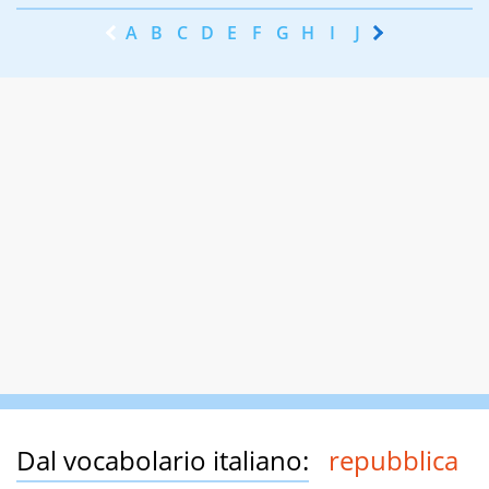
A
B
C
D
E
F
G
H
I
J
K
L
M
N
Dal vocabolario italiano:
repubblica