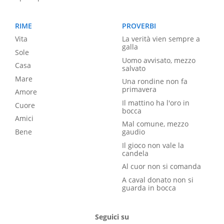
RIME
PROVERBI
Vita
La verità vien sempre a
galla
Sole
Uomo avvisato, mezzo
Casa
salvato
Mare
Una rondine non fa
primavera
Amore
Il mattino ha l'oro in
Cuore
bocca
Amici
Mal comune, mezzo
Bene
gaudio
Il gioco non vale la
candela
Al cuor non si comanda
A caval donato non si
guarda in bocca
Seguici su