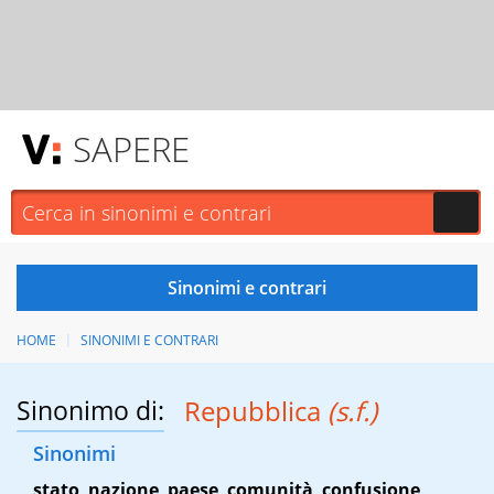
SAPERE
HOME
SINONIMI E CONTRARI
Sinonimo di:
Repubblica
(s.f.)
Sinonimi
stato
,
nazione
,
paese
,
comunità
,
confusione
,