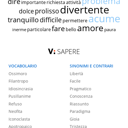
problema
dire
importante
richiesta
attività
divertente
prolisso
dolce
acume
tranquillo
difficile
permettere
amore
fare
particolare
bello
inerme
paura
SAPERE
VOCABOLARIO
SINONIMI E CONTRARI
Ossimoro
Libertà
Filantropo
Facile
Idiosincrasia
Pragmatico
Pusillanime
Conoscenza
Refuso
Riassunto
Neofita
Paradigma
Iconoclasta
Gioia
Apotropaico
Tristezza