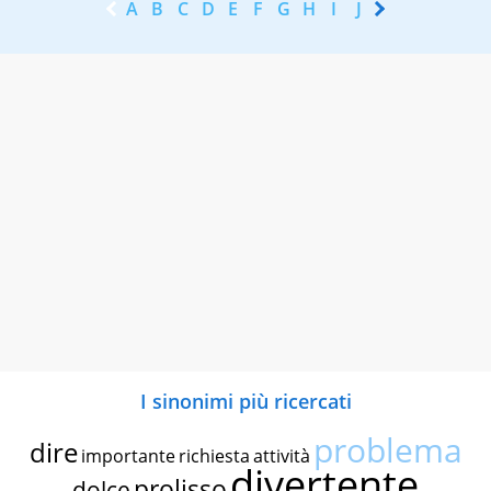
A
B
C
D
E
F
G
H
I
J
K
L
M
N
I sinonimi più ricercati
problema
dire
importante
richiesta
attività
divertente
prolisso
dolce