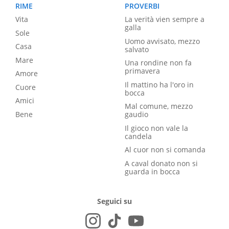
RIME
PROVERBI
Vita
La verità vien sempre a
galla
Sole
Uomo avvisato, mezzo
Casa
salvato
Mare
Una rondine non fa
primavera
Amore
Il mattino ha l'oro in
Cuore
bocca
Amici
Mal comune, mezzo
Bene
gaudio
Il gioco non vale la
candela
Al cuor non si comanda
A caval donato non si
guarda in bocca
Seguici su