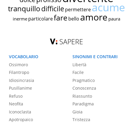
acume
tranquillo
difficile
permettere
amore
fare
particolare
bello
inerme
paura
SAPERE
VOCABOLARIO
SINONIMI E CONTRARI
Ossimoro
Libertà
Filantropo
Facile
Idiosincrasia
Pragmatico
Pusillanime
Conoscenza
Refuso
Riassunto
Neofita
Paradigma
Iconoclasta
Gioia
Apotropaico
Tristezza