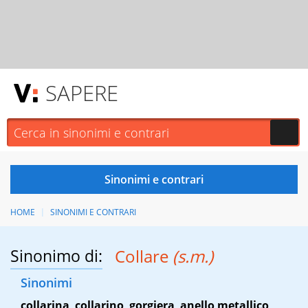
SAPERE
HOME
SINONIMI E CONTRARI
Sinonimo di:
Collare
(s.m.)
Sinonimi
collarina
,
collarino
,
gorgiera
,
anello metallico