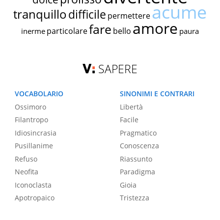
acume
tranquillo
difficile
permettere
amore
fare
particolare
bello
inerme
paura
SAPERE
VOCABOLARIO
SINONIMI E CONTRARI
Ossimoro
Libertà
Filantropo
Facile
Idiosincrasia
Pragmatico
Pusillanime
Conoscenza
Refuso
Riassunto
Neofita
Paradigma
Iconoclasta
Gioia
Apotropaico
Tristezza