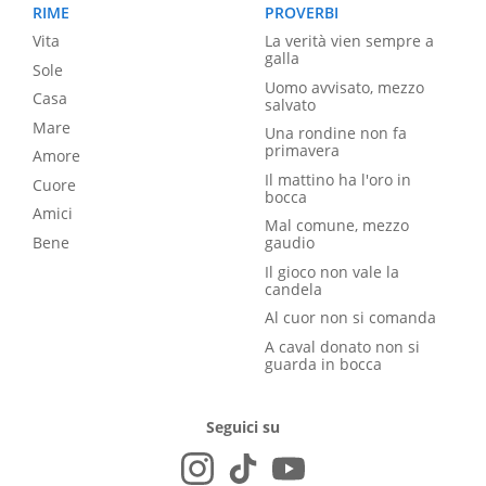
RIME
PROVERBI
Vita
La verità vien sempre a
galla
Sole
Uomo avvisato, mezzo
Casa
salvato
Mare
Una rondine non fa
primavera
Amore
Il mattino ha l'oro in
Cuore
bocca
Amici
Mal comune, mezzo
Bene
gaudio
Il gioco non vale la
candela
Al cuor non si comanda
A caval donato non si
guarda in bocca
Seguici su