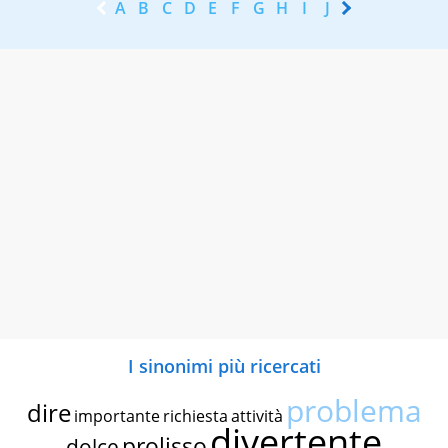
A
B
C
D
E
F
G
H
I
J
K
L
M
N
I sinonimi più ricercati
problema
dire
importante
richiesta
attività
divertente
prolisso
dolce