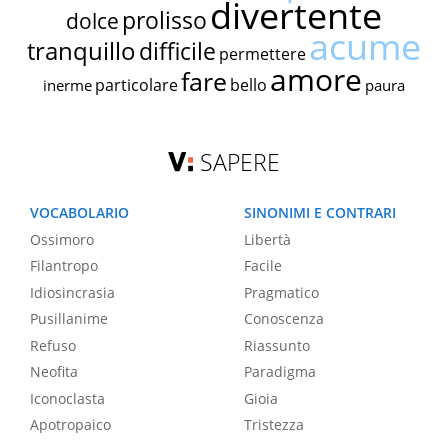
divertente
prolisso
dolce
acume
tranquillo
difficile
permettere
amore
fare
particolare
bello
inerme
paura
SAPERE
VOCABOLARIO
SINONIMI E CONTRARI
Ossimoro
Libertà
Filantropo
Facile
Idiosincrasia
Pragmatico
Pusillanime
Conoscenza
Refuso
Riassunto
Neofita
Paradigma
Iconoclasta
Gioia
Apotropaico
Tristezza