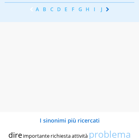
A
B
C
D
E
F
G
H
I
J
K
L
M
N
I sinonimi più ricercati
problema
dire
importante
richiesta
attività