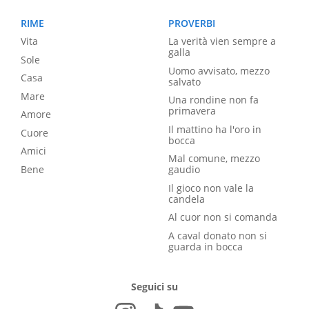
RIME
PROVERBI
Vita
La verità vien sempre a
galla
Sole
Uomo avvisato, mezzo
Casa
salvato
Mare
Una rondine non fa
primavera
Amore
Il mattino ha l'oro in
Cuore
bocca
Amici
Mal comune, mezzo
Bene
gaudio
Il gioco non vale la
candela
Al cuor non si comanda
A caval donato non si
guarda in bocca
Seguici su