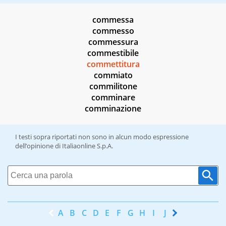
commessa
commesso
commessura
commestibile
commettitura
commiato
commilitone
comminare
comminazione
I testi sopra riportati non sono in alcun modo espressione
dell’opinione di Italiaonline S.p.A.
A
B
C
D
E
F
G
H
I
J
K
L
M
N