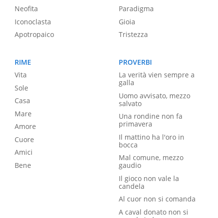
Neofita
Paradigma
Iconoclasta
Gioia
Apotropaico
Tristezza
RIME
PROVERBI
Vita
La verità vien sempre a
galla
Sole
Uomo avvisato, mezzo
Casa
salvato
Mare
Una rondine non fa
primavera
Amore
Il mattino ha l'oro in
Cuore
bocca
Amici
Mal comune, mezzo
Bene
gaudio
Il gioco non vale la
candela
Al cuor non si comanda
A caval donato non si