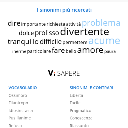
I sinonimi più ricercati
problema
dire
importante
richiesta
attività
divertente
prolisso
dolce
acume
tranquillo
difficile
permettere
amore
fare
particolare
bello
inerme
paura
SAPERE
VOCABOLARIO
SINONIMI E CONTRARI
Ossimoro
Libertà
Filantropo
Facile
Idiosincrasia
Pragmatico
Pusillanime
Conoscenza
Refuso
Riassunto