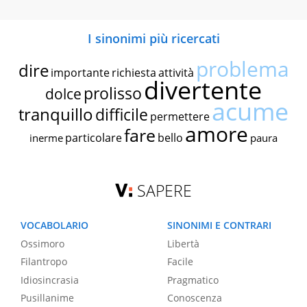
I sinonimi più ricercati
problema
dire
importante
richiesta
attività
divertente
prolisso
dolce
acume
tranquillo
difficile
permettere
amore
fare
particolare
bello
inerme
paura
SAPERE
VOCABOLARIO
SINONIMI E CONTRARI
Ossimoro
Libertà
Filantropo
Facile
Idiosincrasia
Pragmatico
Pusillanime
Conoscenza