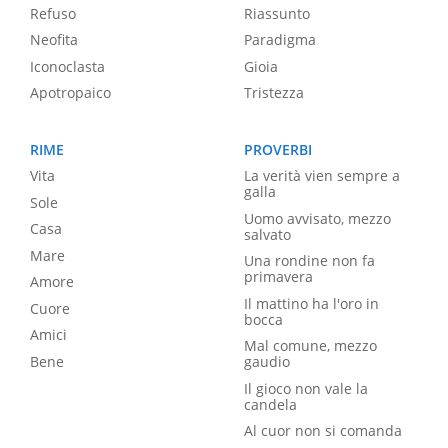
Refuso
Riassunto
Neofita
Paradigma
Iconoclasta
Gioia
Apotropaico
Tristezza
RIME
PROVERBI
Vita
La verità vien sempre a
galla
Sole
Uomo avvisato, mezzo
Casa
salvato
Mare
Una rondine non fa
primavera
Amore
Il mattino ha l'oro in
Cuore
bocca
Amici
Mal comune, mezzo
Bene
gaudio
Il gioco non vale la
candela
Al cuor non si comanda