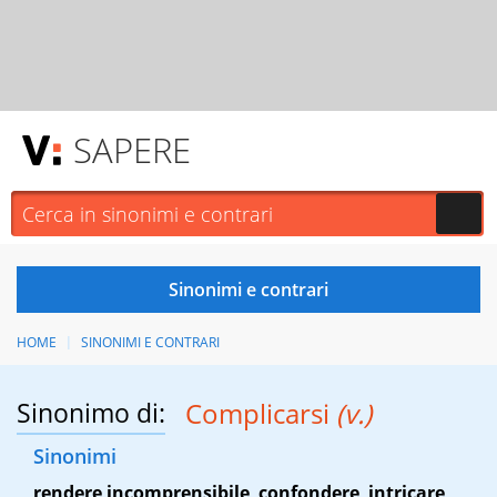
SAPERE
HOME
SINONIMI E CONTRARI
Sinonimo di:
Complicarsi
(v.)
Sinonimi
rendere incomprensibile
,
confondere
,
intricare
,