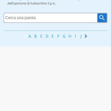
dell’opinione di Italiaonline S.p.A.
A
B
C
D
E
F
G
H
I
J
K
L
M
N