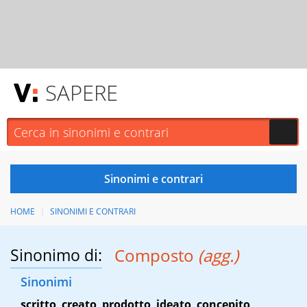
SAPERE
HOME
SINONIMI E CONTRARI
Sinonimo di:
Composto
(agg.)
Sinonimi
scritto
,
creato
,
prodotto
,
ideato
,
concepito
,