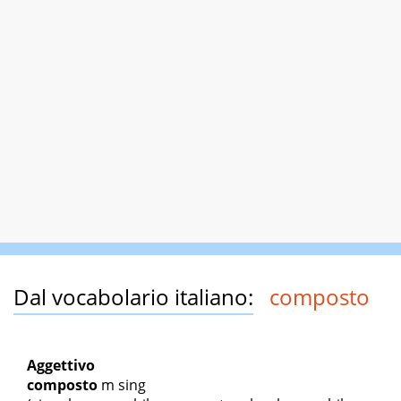
Dal vocabolario italiano:
composto
Aggettivo
composto
m sing