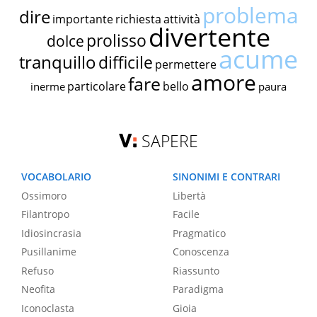
problema
dire
importante
richiesta
attività
divertente
prolisso
dolce
acume
tranquillo
difficile
permettere
amore
fare
particolare
bello
inerme
paura
SAPERE
VOCABOLARIO
SINONIMI E CONTRARI
Ossimoro
Libertà
Filantropo
Facile
Idiosincrasia
Pragmatico
Pusillanime
Conoscenza
Refuso
Riassunto
Neofita
Paradigma
Iconoclasta
Gioia