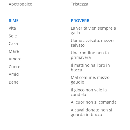
Apotropaico
Tristezza
RIME
PROVERBI
Vita
La verità vien sempre a
galla
Sole
Uomo avvisato, mezzo
Casa
salvato
Mare
Una rondine non fa
primavera
Amore
Il mattino ha l'oro in
Cuore
bocca
Amici
Mal comune, mezzo
Bene
gaudio
Il gioco non vale la
candela
Al cuor non si comanda
A caval donato non si
guarda in bocca