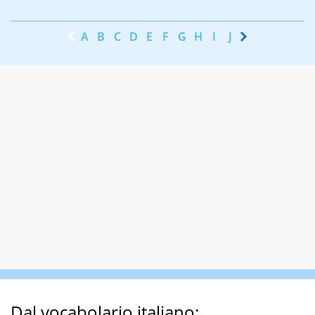
A
B
C
D
E
F
G
H
I
J
K
L
M
N
Dal vocabolario italiano: