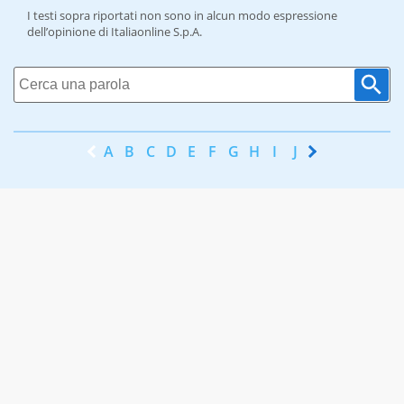
I testi sopra riportati non sono in alcun modo espressione
dell’opinione di Italiaonline S.p.A.
A
B
C
D
E
F
G
H
I
J
K
L
M
N