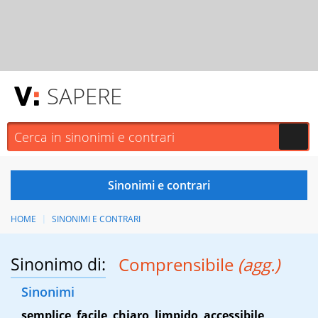
SAPERE
HOME
SINONIMI E CONTRARI
Sinonimo di:
Comprensibile
(agg.)
Sinonimi
semplice
,
facile
,
chiaro
,
limpido
,
accessibile
,