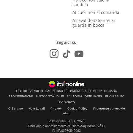
candela
Al cuor non si comanda
A caval donato non si
guarda in bocca
Seguici su
LIBERO
VIRGILIO
PAGINEGIALLE
PAGINEGIALLE SHOP
PGCASA
PAGINEBIANCHE
TUTTOCITTÀ
DILEI
SIVIAGGIA
QUIFINANZA
BUONISSIMO
SUPEREVA
Chi siamo
Note Legali
Privacy
Cookie Policy
Preferenze sui cookie
Aiuto
© Italiaonline S.p.A. 2026
Direzione e coordinamento di Libero Acquisition S.á r.l.
P. IVA 03970540963