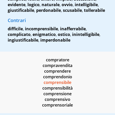
evidente
,
logico
,
naturale
,
ovvio
,
intelligibile
,
giustificabile
,
perdonabile
,
scusabile
,
tollerabile
Contrari
difficile
,
incomprensibile
,
inafferrabile
,
complicato
,
enigmatico
,
ostico
,
inintelligibile
,
ingiustificabile
,
imperdonabile
compratore
compravendita
comprendere
comprendonio
comprensibile
comprensibilità
comprensione
comprensivo
comprensoriale