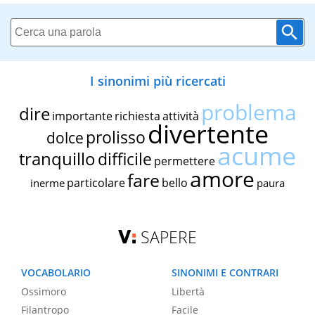
I sinonimi più ricercati
problema
dire
importante
richiesta
attività
divertente
prolisso
dolce
acume
tranquillo
difficile
permettere
amore
fare
particolare
bello
inerme
paura
SAPERE
VOCABOLARIO
SINONIMI E CONTRARI
Ossimoro
Libertà
Filantropo
Facile