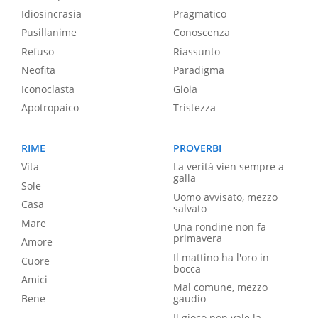
Idiosincrasia
Pragmatico
Pusillanime
Conoscenza
Refuso
Riassunto
Neofita
Paradigma
Iconoclasta
Gioia
Apotropaico
Tristezza
RIME
PROVERBI
Vita
La verità vien sempre a
galla
Sole
Uomo avvisato, mezzo
Casa
salvato
Mare
Una rondine non fa
primavera
Amore
Il mattino ha l'oro in
Cuore
bocca
Amici
Mal comune, mezzo
Bene
gaudio
Il gioco non vale la