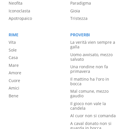
Neofita
Paradigma
Iconoclasta
Gioia
Apotropaico
Tristezza
RIME
PROVERBI
Vita
La verità vien sempre a
galla
Sole
Uomo avvisato, mezzo
Casa
salvato
Mare
Una rondine non fa
primavera
Amore
Il mattino ha l'oro in
Cuore
bocca
Amici
Mal comune, mezzo
Bene
gaudio
Il gioco non vale la
candela
Al cuor non si comanda
A caval donato non si
guarda in bocca