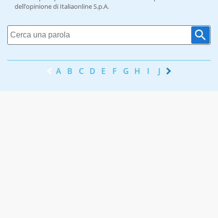
dell’opinione di Italiaonline S.p.A.
A
B
C
D
E
F
G
H
I
J
K
L
M
N