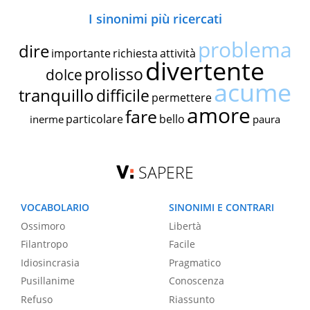
I sinonimi più ricercati
problema
dire
importante
richiesta
attività
divertente
prolisso
dolce
acume
tranquillo
difficile
permettere
amore
fare
particolare
bello
inerme
paura
SAPERE
VOCABOLARIO
SINONIMI E CONTRARI
Ossimoro
Libertà
Filantropo
Facile
Idiosincrasia
Pragmatico
Pusillanime
Conoscenza
Refuso
Riassunto