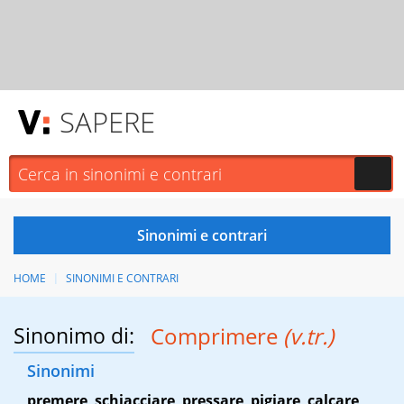
SAPERE
HOME
SINONIMI E CONTRARI
Sinonimo di:
Comprimere
(v.tr.)
Sinonimi
premere
,
schiacciare
,
pressare
,
pigiare
,
calcare
,