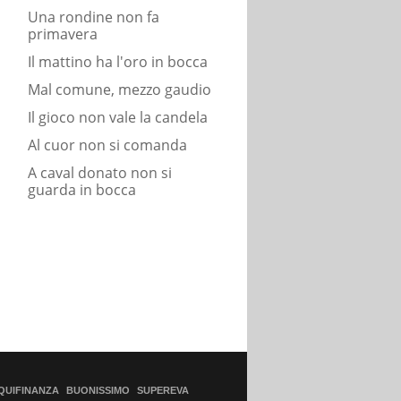
Una rondine non fa
primavera
Il mattino ha l'oro in bocca
Mal comune, mezzo gaudio
Il gioco non vale la candela
Al cuor non si comanda
A caval donato non si
guarda in bocca
QUIFINANZA
BUONISSIMO
SUPEREVA