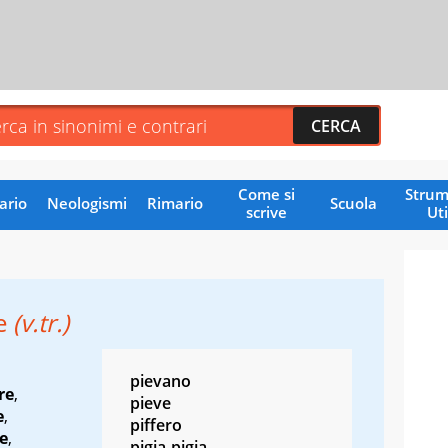
Come si
Strum
ario
Neologismi
Rimario
Scuola
scrive
Uti
re
(v.tr.)
pievano
re
,
pieve
e
,
piffero
e
,
pigia-pigia