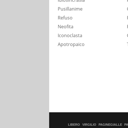
Idiosincrasia
Pusillanime
Refuso
Neofita
Iconoclasta
Apotropaico
LIBERO
VIRGILIO
PAGINEGIALLE
P