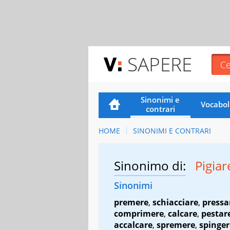
SAPERE
Sinonimi e
Vocabol
contrari
HOME
SINONIMI E CONTRARI
Sinonimo di:
Pigia
Sinonimi
premere
,
schiacciare
,
pressa
comprimere
,
calcare
,
pestar
accalcare
,
spremere
,
spinger