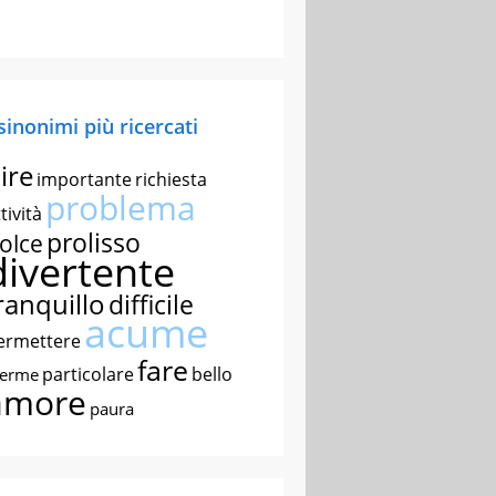
 sinonimi più ricercati
ire
importante
richiesta
problema
tività
prolisso
olce
divertente
ranquillo
difficile
acume
ermettere
fare
particolare
bello
nerme
amore
paura