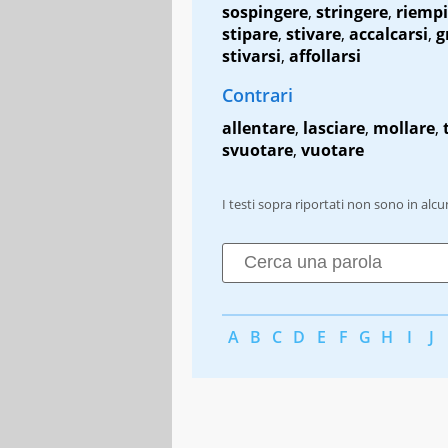
sospingere
,
stringere
,
riempi
stipare
,
stivare
,
accalcarsi
,
g
stivarsi
,
affollarsi
Contrari
allentare
,
lasciare
,
mollare
,
svuotare
,
vuotare
I testi sopra riportati non sono in alc
A
B
C
D
E
F
G
H
I
J