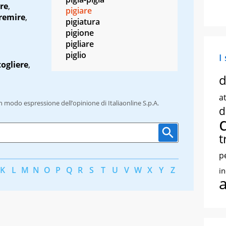
re
,
pigiare
remire
,
pigiatura
pigione
pigliare
piglio
I
togliere
,
d
at
un modo espressione dell’opinione di Italiaonline S.p.A.
d
t
p
K
L
M
N
O
P
Q
R
S
T
U
V
W
X
Y
Z
i