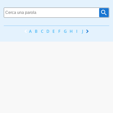
A
B
C
D
E
F
G
H
I
J
K
L
M
N