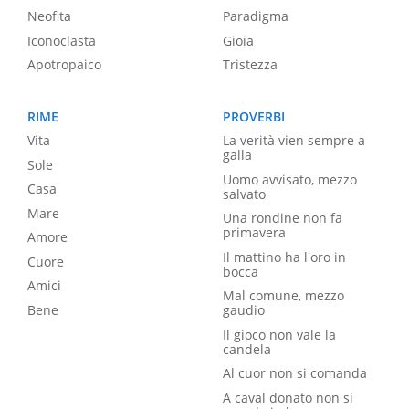
Neofita
Paradigma
Iconoclasta
Gioia
Apotropaico
Tristezza
RIME
PROVERBI
Vita
La verità vien sempre a
galla
Sole
Uomo avvisato, mezzo
Casa
salvato
Mare
Una rondine non fa
primavera
Amore
Il mattino ha l'oro in
Cuore
bocca
Amici
Mal comune, mezzo
Bene
gaudio
Il gioco non vale la
candela
Al cuor non si comanda
A caval donato non si