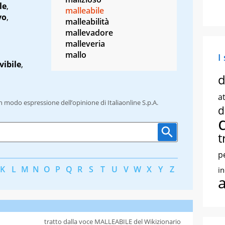
le
,
malleabile
vo
,
malleabilità
mallevadore
malleveria
mallo
I
vibile
,
d
at
un modo espressione dell’opinione di Italiaonline S.p.A.
d
t
p
K
L
M
N
O
P
Q
R
S
T
U
V
W
X
Y
Z
i
tratto dalla voce MALLEABILE del Wikizionario