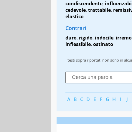
condiscendente
,
influenzabi
cedevole
,
trattabile
,
remissi
elastico
Contrari
duro
,
rigido
,
indocile
,
irremo
inflessibile
,
ostinato
I testi sopra riportati non sono in alc
A
B
C
D
E
F
G
H
I
J