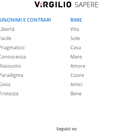
SAPERE
SINONIMI E CONTRARI
RIME
Libertà
Vita
Facile
Sole
Pragmatico
Casa
Conoscenza
Mare
Riassunto
Amore
Paradigma
Cuore
Gioia
Amici
Tristezza
Bene
Seguici su