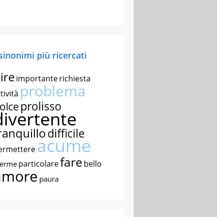
 sinonimi più ricercati
ire
importante
richiesta
problema
tività
prolisso
olce
divertente
ranquillo
difficile
acume
ermettere
fare
particolare
bello
nerme
amore
paura