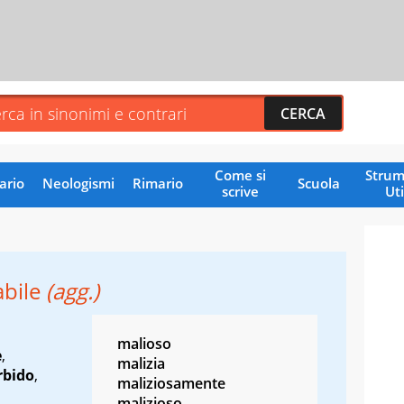
Come si
Strum
ario
Neologismi
Rimario
Scuola
scrive
Uti
abile
(agg.)
malioso
e
,
malizia
bido
,
maliziosamente
malizioso