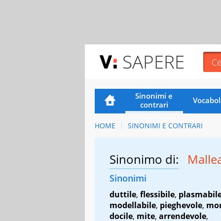
SAPERE
Sinonimi e
Vocabol
contrari
HOME
SINONIMI E CONTRARI
Sinonimo di:
Malle
Sinonimi
duttile
,
flessibile
,
plasmabil
modellabile
,
pieghevole
,
mor
docile
,
mite
,
arrendevole
,