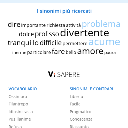
I sinonimi più ricercati
problema
dire
importante
richiesta
attività
divertente
prolisso
dolce
acume
tranquillo
difficile
permettere
amore
fare
particolare
bello
inerme
paura
SAPERE
VOCABOLARIO
SINONIMI E CONTRARI
Ossimoro
Libertà
Filantropo
Facile
Idiosincrasia
Pragmatico
Pusillanime
Conoscenza
Refuso
Riassunto