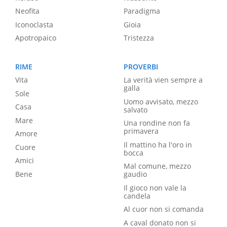
Neofita
Paradigma
Iconoclasta
Gioia
Apotropaico
Tristezza
RIME
PROVERBI
Vita
La verità vien sempre a
galla
Sole
Uomo avvisato, mezzo
Casa
salvato
Mare
Una rondine non fa
primavera
Amore
Il mattino ha l'oro in
Cuore
bocca
Amici
Mal comune, mezzo
Bene
gaudio
Il gioco non vale la
candela
Al cuor non si comanda
A caval donato non si