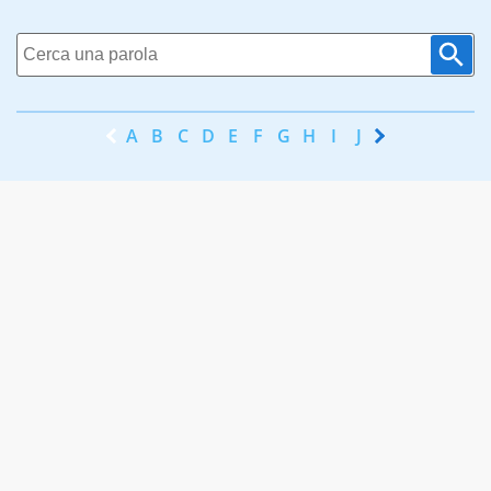
A
B
C
D
E
F
G
H
I
J
K
L
M
N