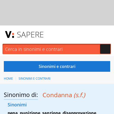
SAPERE
HOME
SINONIMI E CONTRARI
Sinonimo di:
Condanna
(s.f.)
Sinonimi
pena
,
punizione
,
sanzione
,
disapprovazione
,