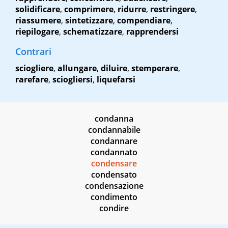
solidificare
,
comprimere
,
ridurre
,
restringere
,
riassumere
,
sintetizzare
,
compendiare
,
riepilogare
,
schematizzare
,
rapprendersi
Contrari
sciogliere
,
allungare
,
diluire
,
stemperare
,
rarefare
,
sciogliersi
,
liquefarsi
condanna
condannabile
condannare
condannato
condensare
condensato
condensazione
condimento
condire