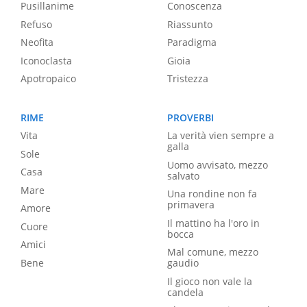
Pusillanime
Conoscenza
Refuso
Riassunto
Neofita
Paradigma
Iconoclasta
Gioia
Apotropaico
Tristezza
RIME
PROVERBI
Vita
La verità vien sempre a
galla
Sole
Uomo avvisato, mezzo
Casa
salvato
Mare
Una rondine non fa
primavera
Amore
Il mattino ha l'oro in
Cuore
bocca
Amici
Mal comune, mezzo
Bene
gaudio
Il gioco non vale la
candela