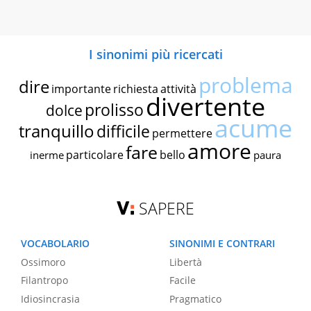
I sinonimi più ricercati
problema
dire
importante
richiesta
attività
divertente
prolisso
dolce
acume
tranquillo
difficile
permettere
amore
fare
particolare
bello
inerme
paura
SAPERE
VOCABOLARIO
SINONIMI E CONTRARI
Ossimoro
Libertà
Filantropo
Facile
Idiosincrasia
Pragmatico