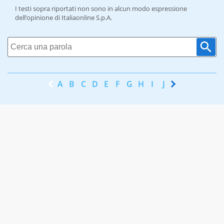
I testi sopra riportati non sono in alcun modo espressione
dell’opinione di Italiaonline S.p.A.
A
B
C
D
E
F
G
H
I
J
K
L
M
N