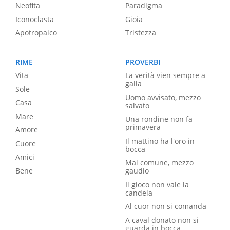
Neofita
Paradigma
Iconoclasta
Gioia
Apotropaico
Tristezza
RIME
PROVERBI
Vita
La verità vien sempre a
galla
Sole
Uomo avvisato, mezzo
Casa
salvato
Mare
Una rondine non fa
primavera
Amore
Il mattino ha l'oro in
Cuore
bocca
Amici
Mal comune, mezzo
Bene
gaudio
Il gioco non vale la
candela
Al cuor non si comanda
A caval donato non si
guarda in bocca