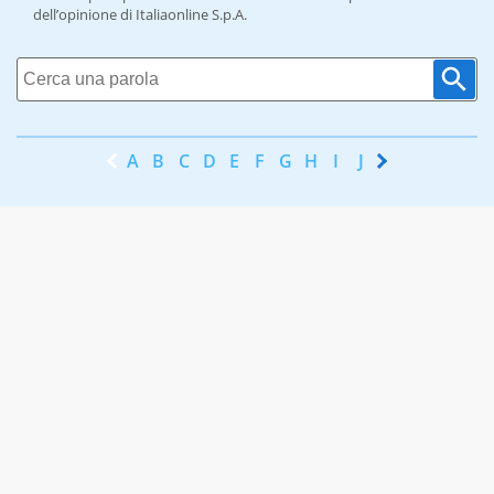
dell’opinione di Italiaonline S.p.A.
A
B
C
D
E
F
G
H
I
J
K
L
M
N