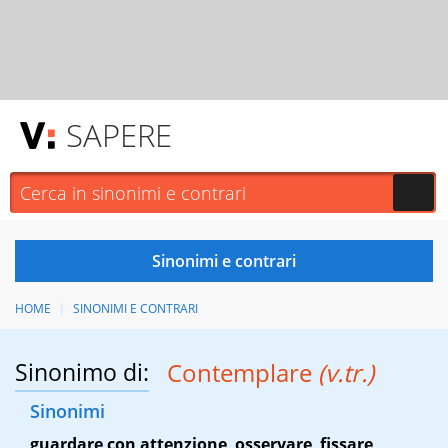
SAPERE
HOME
SINONIMI E CONTRARI
Sinonimo di:
Contemplare
(v.tr.)
Sinonimi
guardare con attenzione
,
osservare
,
fissare
,