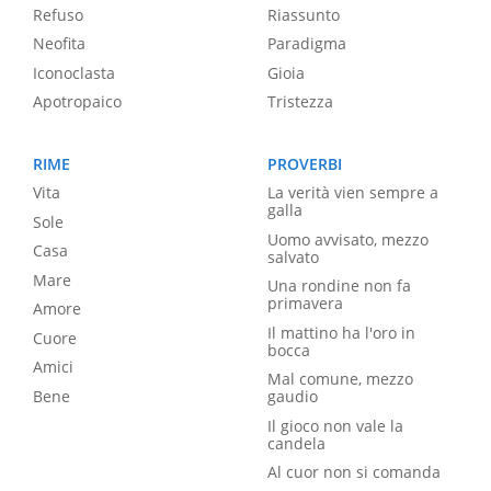
Refuso
Riassunto
Neofita
Paradigma
Iconoclasta
Gioia
Apotropaico
Tristezza
RIME
PROVERBI
Vita
La verità vien sempre a
galla
Sole
Uomo avvisato, mezzo
Casa
salvato
Mare
Una rondine non fa
primavera
Amore
Il mattino ha l'oro in
Cuore
bocca
Amici
Mal comune, mezzo
Bene
gaudio
Il gioco non vale la
candela
Al cuor non si comanda