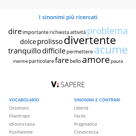
I sinonimi più ricercati
problema
dire
importante
richiesta
attività
divertente
prolisso
dolce
acume
tranquillo
difficile
permettere
amore
fare
particolare
bello
inerme
paura
SAPERE
VOCABOLARIO
SINONIMI E CONTRARI
Ossimoro
Libertà
Filantropo
Facile
Idiosincrasia
Pragmatico
Pusillanime
Conoscenza